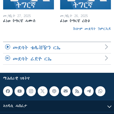
መጋቢት 27, 2025
መጋቢት 26, 2025
ፈነወ ትግርኛ ሓሙስ
ፈነወ ትግርኛ ረቡዕ
ኩሎም መደባት ንምርኣይ
መደባት ቴሌቭዥን ርኤ
መደባት ሬድዮ ርኤ
ማሕበራዊ ገጻትና
ኣገዳሲ ሓበሬታ