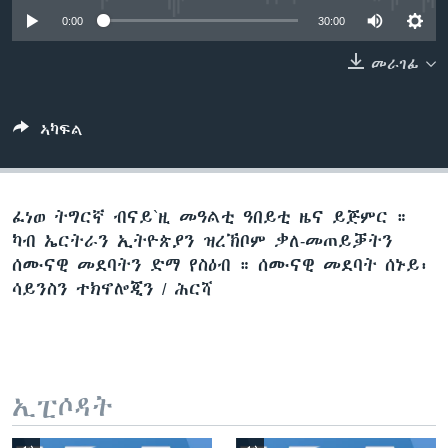
ቂሔ ጽልሚ
0:00
30:00
ቋንቋታት
መራገፊ
ኣካፍል
ፈነወ ትግርኛ ብናይ`ዚ መዓልቲ ዓበይቲ ዜና ይጅምር ።
ካብ ኤርትራን ኢትዮጵያን ዝረኽቦም ቃለ-መጠይቓትን
ሰሙናዊ መደባትን ድማ የስዕብ ። ሰሙናዊ መደባት ሰኑይ፡
ሳይንስን ተክኖሎጂን / ሕርሻ
ኢፒሶዳት