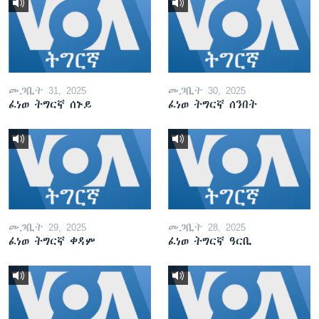
መጋቢት 31, 2025
መጋቢት 30, 2025
ፈነወ ትግርኛ ሰኑይ
ፈነወ ትግርኛ ሰንበት
መጋቢት 29, 2025
መጋቢት 28, 2025
ፈነወ ትግርኛ ቀዳም
ፈነወ ትግርኛ ዓርቢ