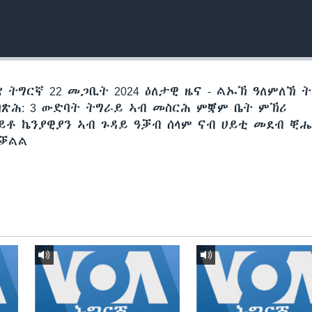
 ትግርኛ 22 መጋቢት 2024 ዕለታዊ ዜና - ልኡኽ ዓለምለኸ 
በጽሕ: 3 ውድባት ትግራይ ኣብ መስርሕ ምቛም ቤት ምኽሪ
ይቶ ኬንያዊያን ኣብ ጉዳይ ዓቓብ ሰላም ናብ ሀይቲ መደብ ቒ
ጠቓልል