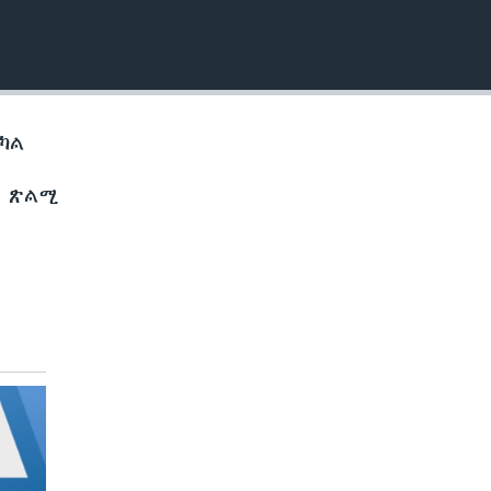
EMBED
ትካል
ሔ ጽልሚ