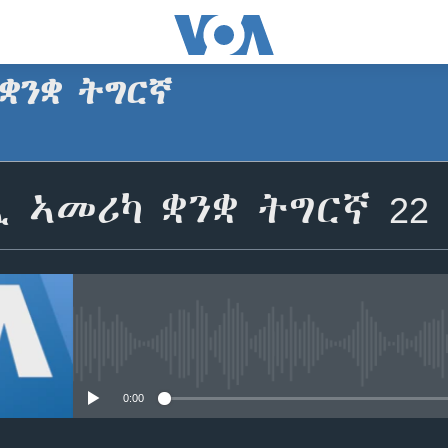
ቋንቋ ትግርኛ
SUBSCRIBE
 ኣመሪካ ቋንቋ ትግርኛ 22
ጥለብ
No media source currently avail
0:00