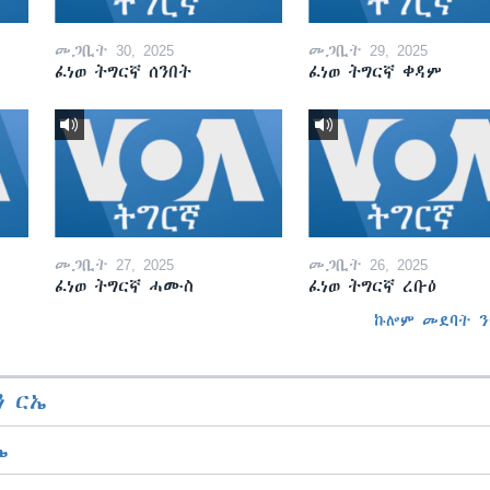
መጋቢት 30, 2025
መጋቢት 29, 2025
ፈነወ ትግርኛ ሰንበት
ፈነወ ትግርኛ ቀዳም
መጋቢት 27, 2025
መጋቢት 26, 2025
ፈነወ ትግርኛ ሓሙስ
ፈነወ ትግርኛ ረቡዕ
ኩሎም መደባት ን
 ርኤ
ኤ