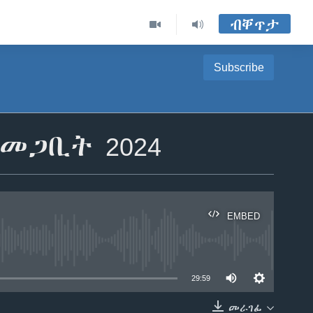
ብቐጥታ
Subscribe
 መጋቢት 2024
EMBED
able
29:59
መራገፊ