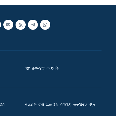
ገጽ ሰሙናዊ መደባት
ኸበ
ፍልሰት ናብ ኤውሮጳ ብኽንዲ ዝተኸፍለ ዋጋ