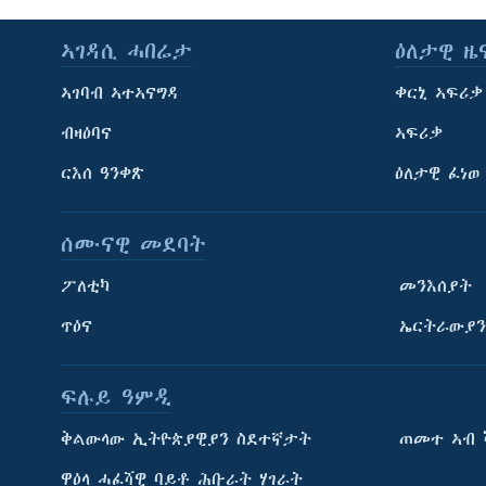
ኣገዳሲ ሓበሬታ
ዕለታዊ ዜ
ኣገባብ ኣተኣናግዳ
ቀርኒ ኣፍሪቃ
ብዛዕባና
ኣፍሪቃ
ርእሰ ዓንቀጽ
ዕለታዊ ፈነወ
ሰሙናዊ መደባት
ፖለቲካ
መንእሰያት
ጥዕና
ኤርትራውያን
ፍሉይ ዓምዲ
ትምህርቲ እንግሊዝኛ
ቅልውላው ኢትዮጵያዊያን ስደተኛታት
ጠመተ ኣብ 
ማሕበራዊ ገጻትና
ዋዕላ ሓፈሻዊ ባይቶ ሕቡራት ሃገራት