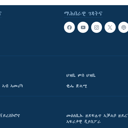
ና
ማሕበራዊ ገጻትና
ህዝቢ ምስ ህዝቢ
 ኣብ ኣመሪካ
ቂሔ ጽልሚ
ቫይረስኮሮና
መዕለቢኡ ዘይፍሉጥ ኣቓልቦ ዘይረ
ኣፍሪቃዊ ዲያስፖራ