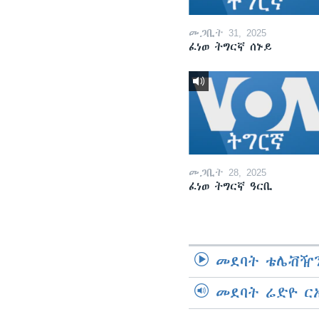
መጋቢት 31, 2025
ፈነወ ትግርኛ ሰኑይ
መጋቢት 28, 2025
ፈነወ ትግርኛ ዓርቢ
መደባት ቴሌቭዥን
መደባት ሬድዮ ር