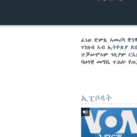
ቂሔ ጽልሚ
ፈነወ ድምጺ ኣመሪካ ቋንቋ
ገንዘብ ኣብ ኢትዮጵያ ይ
ተቓውሞኦም ገሊፆም ርእ
ባህላዊ መግቢ ጥሕሎ የ
ኢፒሶዳት