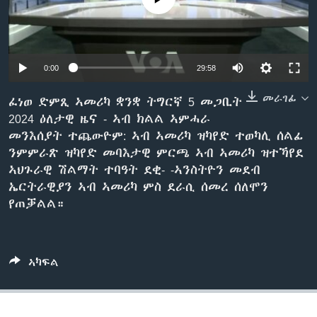
ቂሔ ጽልሚ
ቋንቋታት
0:00
29:58
መራገፊ
ፈነወ ድምጺ ኣመሪካ ቋንቋ ትግርኛ 5 መጋቢት
2024 ዕለታዊ ዜና - ኣብ ክልል ኣምሓራ
መንእሰያት ተጨውዮም: ኣብ ኣመሪካ ዝካየድ ተወካሊ ሰልፊ
ንምምራጽ ዝካየድ መባእታዊ ምርጫ ኣብ ኣመሪካ ዝተኻየደ
ኣህጉራዊ ሽልማት ተባዓት ደቂ- -ኣንስትዮን መደብ
ኤርትራዊያን ኣብ ኣመሪካ ምስ ደራሲ ሰመረ ሰለሞን
የጠቓልል።
ኣካፍል