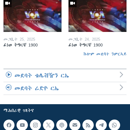
መጋቢት 25, 2025
መጋቢት 24, 2025
ፈነወ ትግርኛ 1900
ፈነወ ትግርኛ 1900
ኩሎም መደባት ንምርኣይ
መደባት ቴሌቭዥን ርኤ
መደባት ሬድዮ ርኤ
ማሕበራዊ ገጻትና