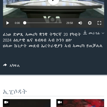
ቂሔ ጽልሚ
ቋንቋታት
0:00
29:58
መራገፊ
ፈነወ ድምጺ ኣመሪካ ቋንቋ ትግርኛ 20 የካቲት
2024 ዕለታዊ ዜና ጸብጻብ ኣብ ኮንጎ ዘሎ
ህልው ኩነታት መደብ ኤርትራዊያን ኣብ ኣመሪካ የጠቓልል
ኣካፍል
ኢፒሶዳት