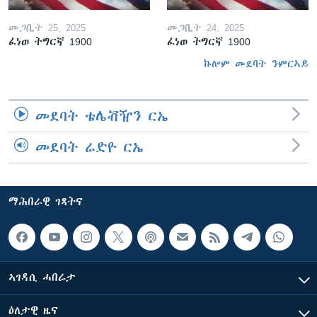
መጋቢት 25, 2025
መጋቢት 24, 2025
ፈነወ ትግርኛ 1900
ፈነወ ትግርኛ 1900
ኩሎም መደባት ንምርኣይ
መደባት ቴሌቭዥን ርኤ
መደባት ሬድዮ ርኤ
ማሕበራዊ ገጻትና
ኣገዳሲ ሓበሬታ
ዕለታዊ ዜና