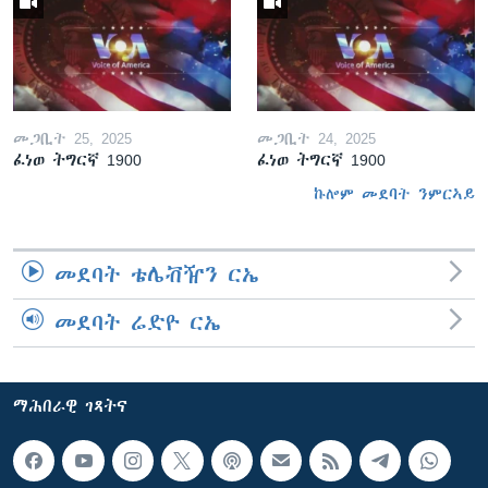
መጋቢት 25, 2025
መጋቢት 24, 2025
ፈነወ ትግርኛ 1900
ፈነወ ትግርኛ 1900
ኩሎም መደባት ንምርኣይ
መደባት ቴሌቭዥን ርኤ
መደባት ሬድዮ ርኤ
ማሕበራዊ ገጻትና