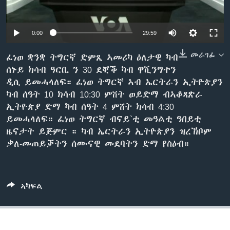
ቂሔ ጽልሚ
ቋንቋታት
0:00
29:59
መራገፊ
ፈነወ ቋንቋ ትግርኛ ድምጺ ኣመሪካ ዕለታዊ ካብ
ሰኑይ ክሳብ ዓርቢ ን 30 ደቒቕ ካብ ዋሺንግተን
ዲሲ ይመሓላለፍ። ፈነወ ትግርኛ ኣብ ኤርትራን ኢትዮጵያን
ካብ ሰዓት 10 ክሳብ 10:30 ምሸት ወይድማ ብኣቆጻጽራ
ኢትዮጵያ ድማ ካብ ሰዓት 4 ምሸት ክሳብ 4:30
ይመሓላለፍ። ፈነወ ትግርኛ ብናይ`ቲ መዓልቲ ዓበይቲ
ዜናታት ይጅምር ። ካብ ኤርትራን ኢትዮጵያን ዝረኽቦም
ቃለ-መጠይቓትን ሰሙናዊ መደባትን ድማ የስዕብ።
ኣካፍል