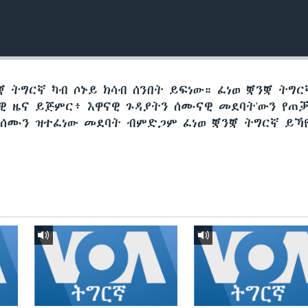
 ትግርኛ ካብ ሶኑይ ክሳብ ሰንበት ይፍነው። ፈነወ ቛንቛ ትግር
ታዊ ዜና ይጅምር፥ እዋናዊ ጉዳያትን ሰሙናዊ መደባት'ውን የጠ
 ሰሙን ዝተፈነው መደባት ብምድጋም ፈነወ ቛንቛ ትግርኛ ይኻ