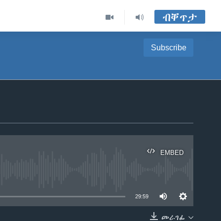
ብቐጥታ
Subscribe
EMBED
able
29:59
መራገፊ