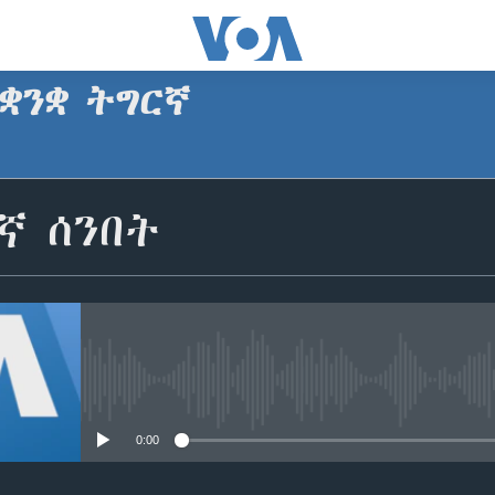
ቋንቋ ትግርኛ
SUBSCRIBE
ኛ ሰንበት
ጥለብ
No media source currently avail
0:00