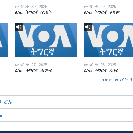
መጋቢት 30, 2025
መጋቢት 29, 2025
ፈነወ ትግርኛ ሰንበት
ፈነወ ትግርኛ ቀዳም
መጋቢት 27, 2025
መጋቢት 26, 2025
ፈነወ ትግርኛ ሓሙስ
ፈነወ ትግርኛ ረቡዕ
ኩሎም መደባት ን
 ርኤ
ኤ