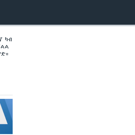
EMBED
ኛ ካብ
ቓልል
የድ።