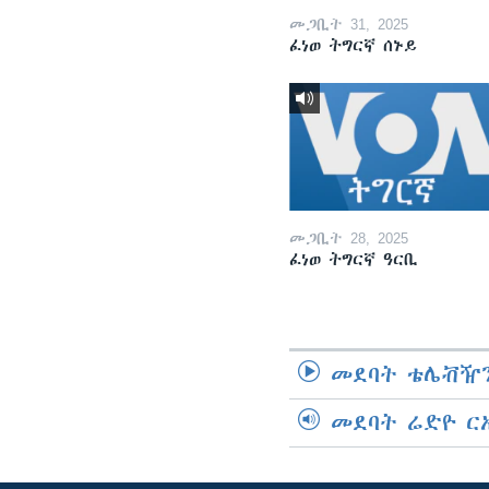
መጋቢት 31, 2025
ፈነወ ትግርኛ ሰኑይ
መጋቢት 28, 2025
ፈነወ ትግርኛ ዓርቢ
መደባት ቴሌቭዥን
መደባት ሬድዮ ር