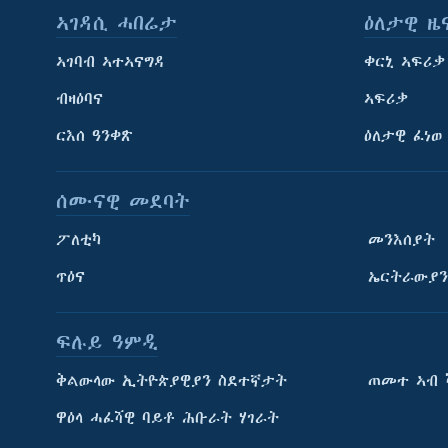
ኣገዳሲ ሓበሬታ
ዕለታዊ ዜ
ኣገባብ ኣተኣናግዳ
ቀርኒ ኣፍሪቃ
ብዛዕባና
ኣፍሪቃ
ርእሰ ዓንቀጽ
ዕለታዊ ፈነወ
ሰሙናዊ መደባት
ፖለቲካ
መንእሰያት
ጥዕና
ኤርትራውያን
ፍሉይ ዓምዲ
ትምህርቲ እንግሊዝኛ
ቅልውላው ኢትዮጵያዊያን ስደተኛታት
ጠመተ ኣብ 
ማሕበራዊ ገጻትና
ዋዕላ ሓፈሻዊ ባይቶ ሕቡራት ሃገራት