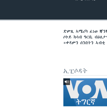
ቂሔ ጽልሚ
ድምጺ ኣሜሪካ ፈነወ ቛንቛ
ሶኑይ ክሳብ ዓርቢ ብዕለ
።ቀዳምን ሰንበትን ኣብቲ
ኢፒሶዳት