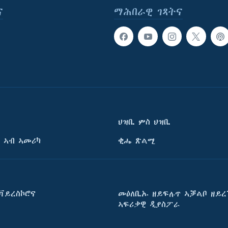
ና
ማሕበራዊ ገጻትና
ህዝቢ ምስ ህዝቢ
 ኣብ ኣመሪካ
ቂሔ ጽልሚ
ቫይረስኮሮና
መዕለቢኡ ዘይፍሉጥ ኣቓልቦ ዘይረ
ኣፍሪቃዊ ዲያስፖራ