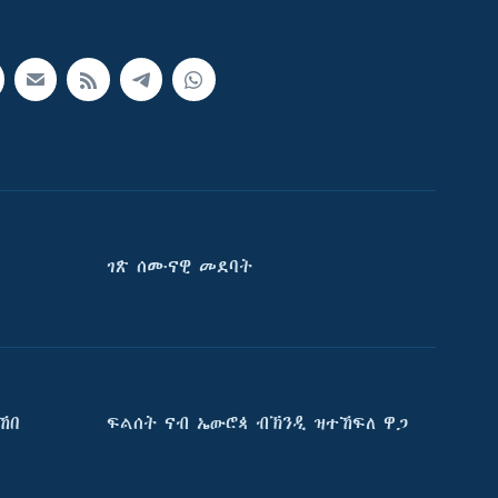
ገጽ ሰሙናዊ መደባት
ኸበ
ፍልሰት ናብ ኤውሮጳ ብኽንዲ ዝተኸፍለ ዋጋ