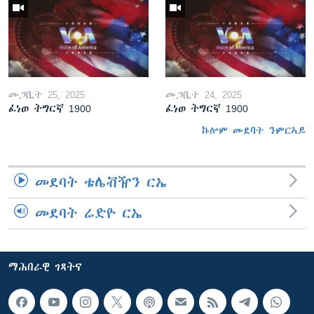
መጋቢት 25, 2025
መጋቢት 24, 2025
ፈነወ ትግርኛ 1900
ፈነወ ትግርኛ 1900
ኩሎም መደባት ንምርኣይ
መደባት ቴሌቭዥን ርኤ
መደባት ሬድዮ ርኤ
ማሕበራዊ ገጻትና