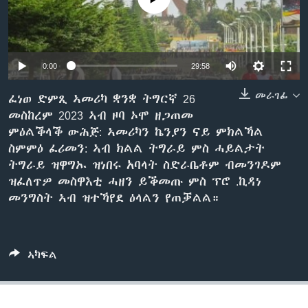
ቂሔ ጽልሚ
ቋንቋታት
0:00
29:58
መራገፊ
ፈነወ ድምጺ ኣመሪካ ቋንቋ ትግርኛ 26
መስከረም 2023 ኣብ ዞባ ኦሞ ዘጋጠመ
ምዕልቕላቕ ውሕጅ: ኣመሪካን ኬንያን ናይ ምክልኻል
ስምምዕ ፈሪመን: ኣብ ክልል ትግራይ ምስ ሓይልታት
ትግራይ ዝዋግኡ ዝነበሩ አባላት ስድራቤቶም ብመንገዶም
ዝፈለጥዎ መስዋእቲ ሓዘን ይቕመጡ ምስ ፕሮ .ኪዳነ
መንግስት ኣብ ዝተኻየደ ዕላልን የጠቓልል።
ኣካፍል