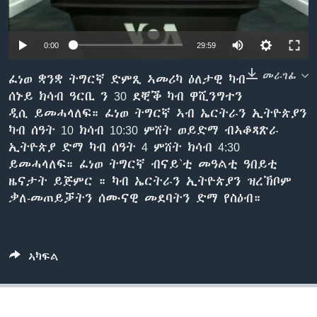
ቂሔ ጽልሚ
ቋንቋታት
0:00
29:59
መራገፊ
ፈነወ ቋንቋ ትግርኛ ድምጺ ኣመሪካ ዕለታዊ ካብ
ሰኑይ ክሳብ ዓርቢ ን 30 ደቒቕ ካብ ዋሺንግተን
ዲሲ ይመሓላለፍ። ፈነወ ትግርኛ ኣብ ኤርትራን ኢትዮጵያን
ካብ ሰዓት 10 ክሳብ 10:30 ምሸት ወይድማ ብኣቆጻጽራ
ኢትዮጵያ ድማ ካብ ሰዓት 4 ምሸት ክሳብ 4:30
ይመሓላለፍ። ፈነወ ትግርኛ ብናይ`ቲ መዓልቲ ዓበይቲ
ዜናታት ይጅምር ። ካብ ኤርትራን ኢትዮጵያን ዝረኽቦም
ቃለ-መጠይቓትን ሰሙናዊ መደባትን ድማ የስዕብ።
ኣካፍል