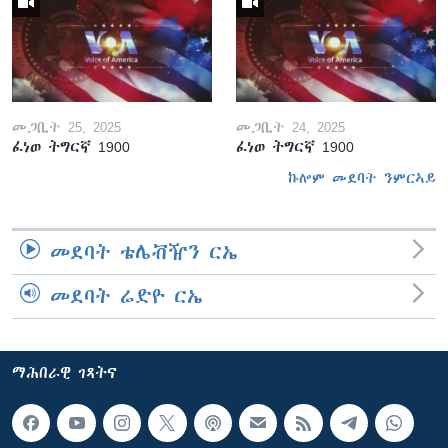
መጋቢት 25, 2025
መጋቢት 24, 2025
ፈነወ ትግርኛ 1900
ፈነወ ትግርኛ 1900
ኩሎም መደባት ንምርኣይ
መደባት ቴሌቭዥን ርኤ
መደባት ሬድዮ ርኤ
ማሕበራዊ ገጻትና