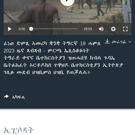
ቂሔ ጽልሚ
ቋንቋታት
0:00
29:59
መራገፊ
ፈነወ ድምጺ ኣመሪካ ቋንቋ ትግርኛ 19 ሓምለ
2023 ዜና ጸብጻብ - ምርጫ ኤጲስቆጶሳት
ትግራይ ቀኖና ቤተክርስትያን ዝጠሓሰ'ዩ ክብል ጉባኤ
ቤትፅሕፈት ኦርቶዶክስ ተዋህዶ ቤተክርስቲያን ኢትዮጵያ
ገሊፁ መደብ ህዝቢምስ ህዝቢ የጠቓልል።
ኣካፍል
ኢፒሶዳት