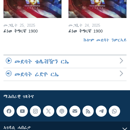
መጋቢት 25, 2025
መጋቢት 24, 2025
ፈነወ ትግርኛ 1900
ፈነወ ትግርኛ 1900
ኩሎም መደባት ንምርኣይ
መደባት ቴሌቭዥን ርኤ
መደባት ሬድዮ ርኤ
ማሕበራዊ ገጻትና
ኣገዳሲ ሓበሬታ