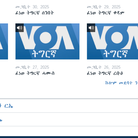
መጋቢት 30, 2025
መጋቢት 29, 2025
ፈነወ ትግርኛ ሰንበት
ፈነወ ትግርኛ ቀዳም
መጋቢት 27, 2025
መጋቢት 26, 2025
ፈነወ ትግርኛ ሓሙስ
ፈነወ ትግርኛ ረቡዕ
ኩሎም መደባት ን
 ርኤ
ኤ