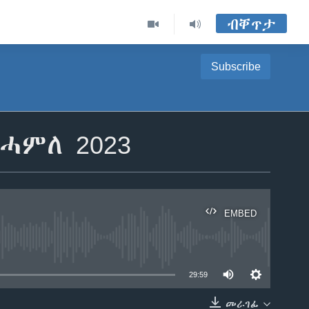
ብቐጥታ
Subscribe
ሓምለ 2023
EMBED
able
29:59
መራገፊ