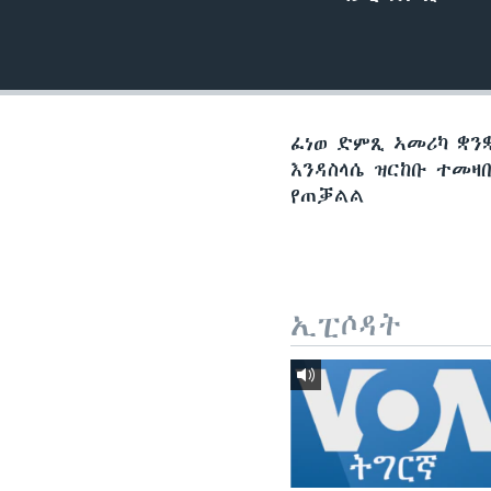
ቂሔ ጽልሚ
ፈነወ ድምጺ ኣመሪካ ቋንቋ
እንዳስላሴ ዝርከቡ ተመዛ
የጠቓልል
ኢፒሶዳት