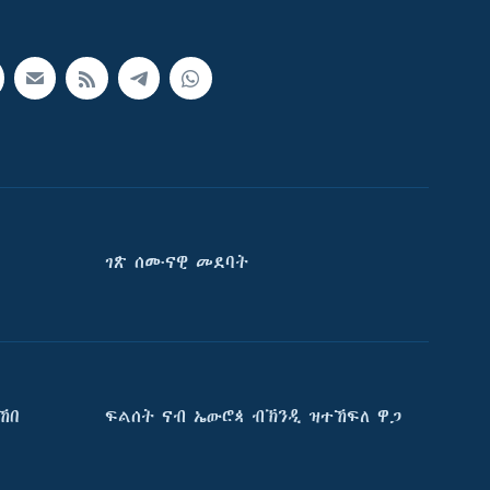
ገጽ ሰሙናዊ መደባት
ኸበ
ፍልሰት ናብ ኤውሮጳ ብኽንዲ ዝተኸፍለ ዋጋ