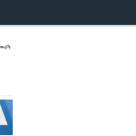
EMBED
መሪካ