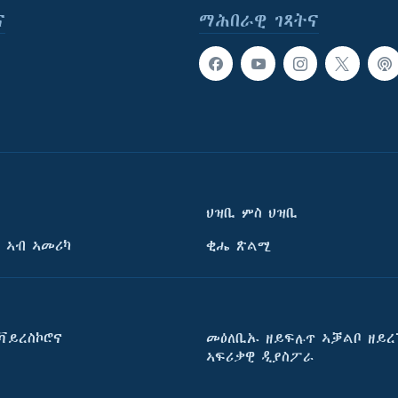
ና
ማሕበራዊ ገጻትና
ህዝቢ ምስ ህዝቢ
 ኣብ ኣመሪካ
ቂሔ ጽልሚ
ቫይረስኮሮና
መዕለቢኡ ዘይፍሉጥ ኣቓልቦ ዘይረ
ኣፍሪቃዊ ዲያስፖራ