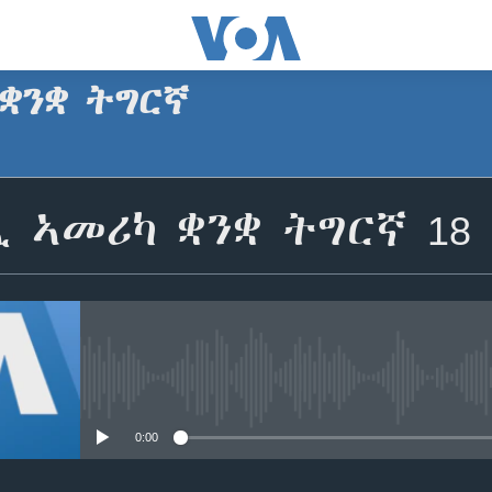
ቋንቋ ትግርኛ
SUBSCRIBE
 ኣመሪካ ቋንቋ ትግርኛ 18 
ጥለብ
No media source currently avail
0:00