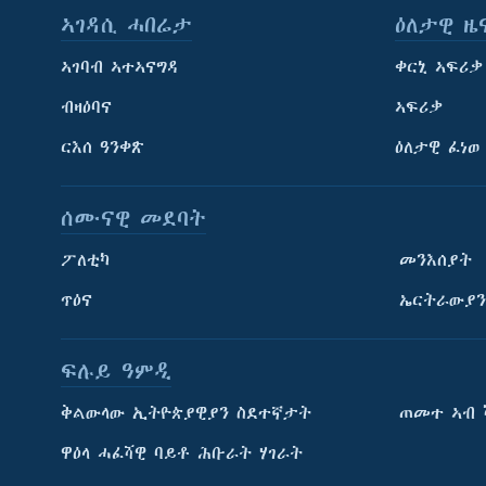
ኣገዳሲ ሓበሬታ
ዕለታዊ ዜ
ኣገባብ ኣተኣናግዳ
ቀርኒ ኣፍሪቃ
ብዛዕባና
ኣፍሪቃ
ርእሰ ዓንቀጽ
ዕለታዊ ፈነወ
ሰሙናዊ መደባት
ፖለቲካ
መንእሰያት
ጥዕና
ኤርትራውያን
ፍሉይ ዓምዲ
ትምህርቲ እንግሊዝኛ
ቅልውላው ኢትዮጵያዊያን ስደተኛታት
ጠመተ ኣብ 
ማሕበራዊ ገጻትና
ዋዕላ ሓፈሻዊ ባይቶ ሕቡራት ሃገራት