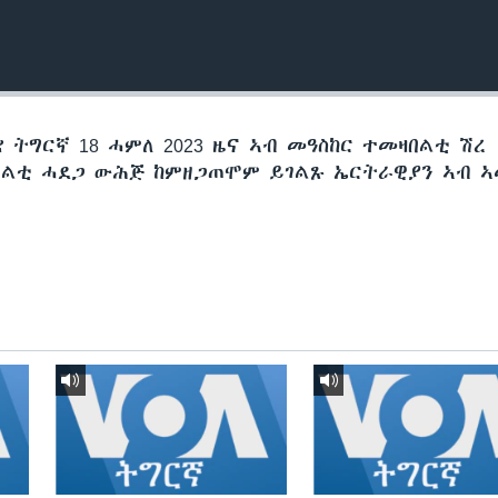
 ትግርኛ 18 ሓምለ 2023 ዜና ኣብ መዓስከር ተመዛበልቲ ሽረ
በልቲ ሓደጋ ውሕጅ ከምዘጋጠሞም ይገልጹ ኤርትራዊያን ኣብ ኣ