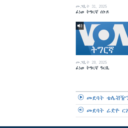
መጋቢት 31, 2025
ፈነወ ትግርኛ ሰኑይ
መጋቢት 28, 2025
ፈነወ ትግርኛ ዓርቢ
መደባት ቴሌቭዥን
መደባት ሬድዮ ር