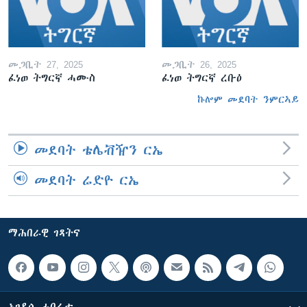
መጋቢት 27, 2025
መጋቢት 26, 2025
ፈነወ ትግርኛ ሓሙስ
ፈነወ ትግርኛ ረቡዕ
ኩሎም መደባት ንምርኣይ
መደባት ቴሌቭዥን ርኤ
መደባት ሬድዮ ርኤ
ማሕበራዊ ገጻትና
ኣገዳሲ ሓበሬታ