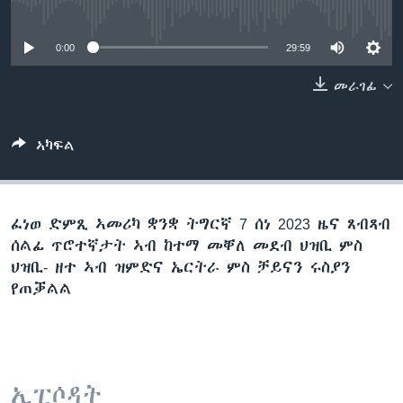
No media source currently available
ቂሔ ጽልሚ
ቋንቋታት
0:00
29:59
መራገፊ
ኣካፍል
ፈነወ ድምጺ ኣመሪካ ቋንቋ ትግርኛ 7 ሰነ 2023 ዜና ጸብጻብ
ሰልፊ ጥሮተኛታት ኣብ ከተማ መቐለ መደብ ህዝቢ ምስ
ህዝቢ- ዘተ ኣብ ዝምድና ኤርትራ ምስ ቻይናን ሩስያን
የጠቓልል
ኢፒሶዳት