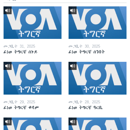
መጋቢት 31, 2025
መጋቢት 30, 2025
ፈነወ ትግርኛ ሰኑይ
ፈነወ ትግርኛ ሰንበት
መጋቢት 29, 2025
መጋቢት 28, 2025
ፈነወ ትግርኛ ቀዳም
ፈነወ ትግርኛ ዓርቢ