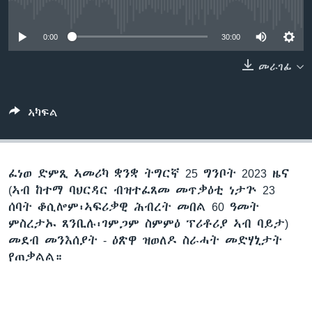
No media source currently available
ቂሔ ጽልሚ
ቋንቋታት
0:00
30:00
መራገፊ
ኣካፍል
ፈነወ ድምጺ ኣመሪካ ቋንቋ ትግርኛ 25 ግንቦት 2023 ዜና
(ኣብ ከተማ ባህርዳር ብዝተፈጸመ መጥቃዕቲ ነታጕ 23
ሰባት ቆሲሎም፡ኣፍሪቃዊ ሕብረት መበል 60 ዓመት
ምስረታኡ ጸንቢሉ፡ገምጋም ስምምዕ ፕሪቶሪያ ኣብ ባይታ)
መደብ መንእሰያት - ዕጽዋ ዝወለዶ ስራሓት መድሃኒታት
የጠቃልል።