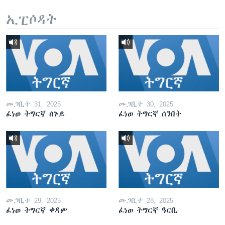
ኢፒሶዳት
መጋቢት 31, 2025
መጋቢት 30, 2025
ፈነወ ትግርኛ ሰኑይ
ፈነወ ትግርኛ ሰንበት
መጋቢት 29, 2025
መጋቢት 28, 2025
ፈነወ ትግርኛ ቀዳም
ፈነወ ትግርኛ ዓርቢ