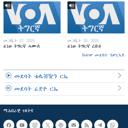
መጋቢት 27, 2025
መጋቢት 26, 2025
ፈነወ ትግርኛ ሓሙስ
ፈነወ ትግርኛ ረቡዕ
ኩሎም መደባት ንምርኣይ
መደባት ቴሌቭዥን ርኤ
መደባት ሬድዮ ርኤ
ማሕበራዊ ገጻትና