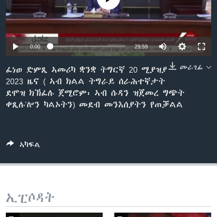
ቂሔ ጽልሚ
ቋንቋታት
0:00
29:59
መራገፊ
ፈነወ ድምጺ ኣመሪካ ቋንቋ ትግርኛ 20 ሚያዝያ
2023 ዜና ( ኣብ ክልል ትግራይ ሰራሕተኛታት
ደሞዝ ክኽፈሉ ጀሚሮም፡ ኣብ ሱዳን ዝጀመረ ግጭት
ቀጺሉ'ሎን ካልኦትን) መደብ መንእሰያትን የጠቓልል
ኣካፍል
ኢፒሶዳት