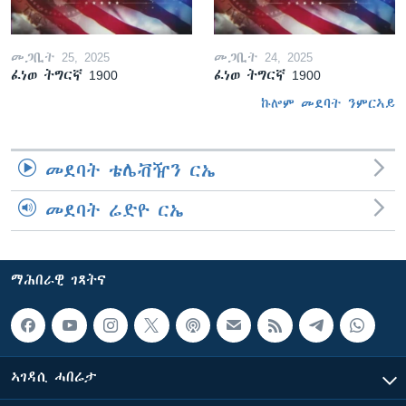
መጋቢት 25, 2025
መጋቢት 24, 2025
ፈነወ ትግርኛ 1900
ፈነወ ትግርኛ 1900
ኩሎም መደባት ንምርኣይ
መደባት ቴሌቭዥን ርኤ
መደባት ሬድዮ ርኤ
ማሕበራዊ ገጻትና
ኣገዳሲ ሓበሬታ