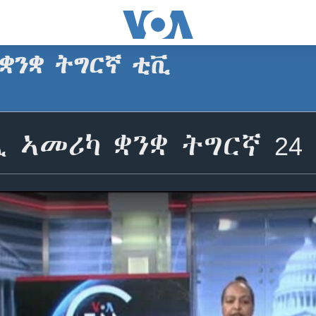
 ቋንቋ ትግርኛ ቲቪ
 ኣመሪካ ቋንቋ ትግርኛ 24 