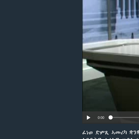
ቂሔ ጽልሚ
0:00
ፈነወ ድምጺ ኣመሪካ ቋንቋ