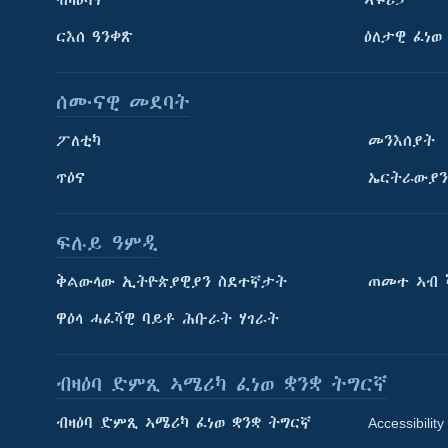
ርእሰ ዓንቀጽ
ዕለታዊ ፈነወ
ሰሙናዊ መደባት
ፖለቲካ
መንእሰያት
ጥዕና
ኤርትራውያን
ፍሉይ ዓምዲ
ትምህርቲ እንግሊዝኛ
ቅልውላው ኢትዮጵያዊያን ስደተኛታት
ጠመተ ኣብ 
ማሕበራዊ ገጻትና
ዋዕላ ሓፈሻዊ ባይቶ ሕቡራት ሃገራት
ብዛዕባ ድምጺ ኣሜሪካ ፈነወ ቋንቋ ትግርኛ
ብዛዕባ ድምጺ ኣሜሪካ ፈነወ ቋንቋ ትግርኛ
Accessibility