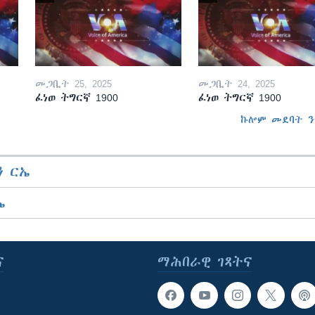
መጋቢት 25, 2025
መጋቢት 24, 2025
ፈነወ ትግርኛ 1900
ፈነወ ትግርኛ 1900
ኩሎም መደባት ን
 ርኤ
ኤ
ና
ማሕበራዊ ገጻትና