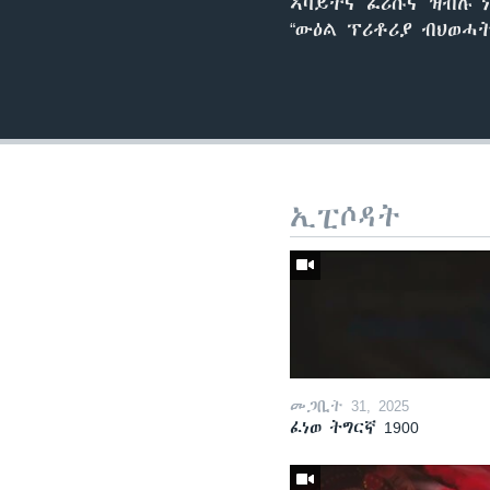
ኣባይትና ፈሪሱና ዝብሉ 
“ውዕል ፕሪቶሪያ ብህወሓ
ኢፒሶዳት
መጋቢት 31, 2025
ፈነወ ትግርኛ 1900