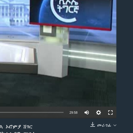
able
29:58
መራገፊ
ልል ኦሮምያ ሸገር
EMBED