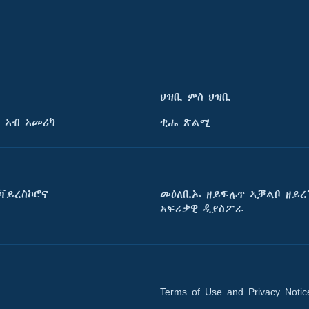
ህዝቢ ምስ ህዝቢ
 ኣብ ኣመሪካ
ቂሔ ጽልሚ
ቫይረስኮሮና
መዕለቢኡ ዘይፍሉጥ ኣቓልቦ ዘይረ
ኣፍሪቃዊ ዲያስፖራ
Terms of Use and Privacy Notic