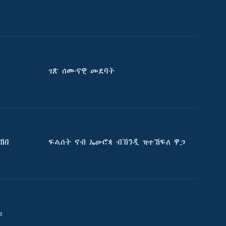
ገጽ ሰሙናዊ መደባት
ኸበ
ፍልሰት ናብ ኤውሮጳ ብኽንዲ ዝተኸፍለ ዋጋ
e