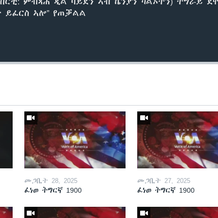
ነበርቲ: ምብጻሕ ጂል ባይደን ኣብ ኬንያን ካልኦትን) ትግራይ 
ት ይፈርስ ኣሎ” የጠቓልል
መጋቢት 28, 2025
መጋቢት 27, 2025
ፈነወ ትግርኛ 1900
ፈነወ ትግርኛ 1900