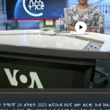
No media source currently avail
 ትግርኛ 24 ለካቲት 2023 ዜና(ኣብ ቦረና ዘሎ ደርቂ: ኣብ ክ