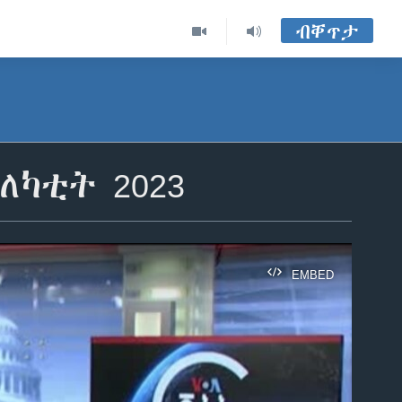
ብቐጥታ
ለካቲት 2023
EMBED