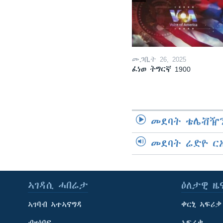
መጋቢት 26, 2025
ፈነወ ትግርኛ 1900
መደባት ቴሌቭዥን
መደባት ሬድዮ ር
ኣገዳሲ ሓበሬታ
ዕለታዊ ዜ
ኣገባብ ኣተኣናግዳ
ቀርኒ ኣፍሪቃ
ብዛዕባና
ኣፍሪቃ