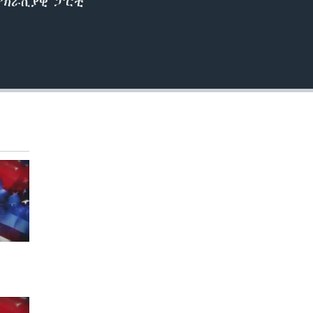
ደሞክራሲያዊ ፓርቲ