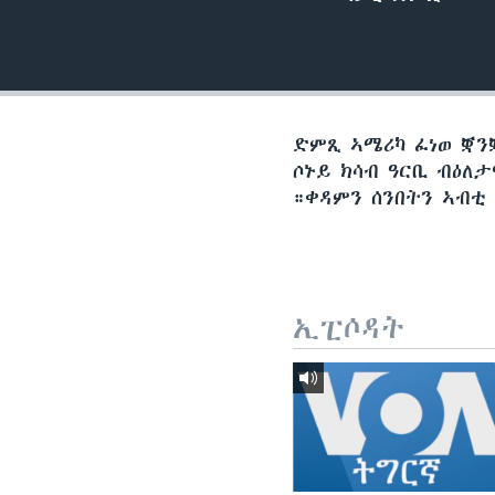
ቂሔ ጽልሚ
ድምጺ ኣሜሪካ ፈነወ ቛንቛ
ሶኑይ ክሳብ ዓርቢ ብዕለ
።ቀዳምን ሰንበትን ኣብቲ
ኢፒሶዳት