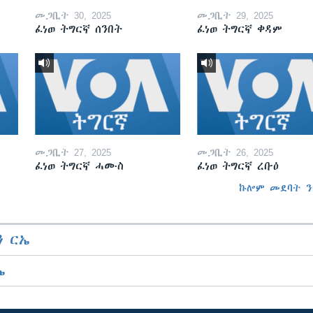
መጋቢት 30, 2025
መጋቢት 29, 2025
ፈነወ ትግርኛ ሰንበት
ፈነወ ትግርኛ ቀዳም
መጋቢት 27, 2025
መጋቢት 26, 2025
ፈነወ ትግርኛ ሓሙስ
ፈነወ ትግርኛ ረቡዕ
ኩሎም መደባት ን
 ርኤ
ኤ