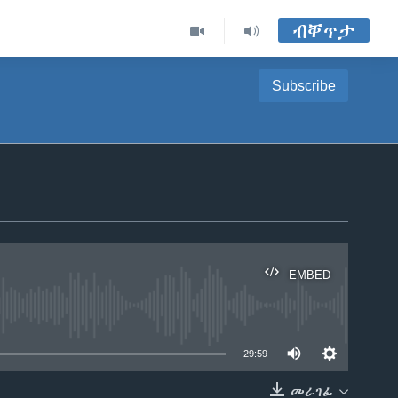
ብቐጥታ
Subscribe
EMBED
able
29:59
መራገፊ