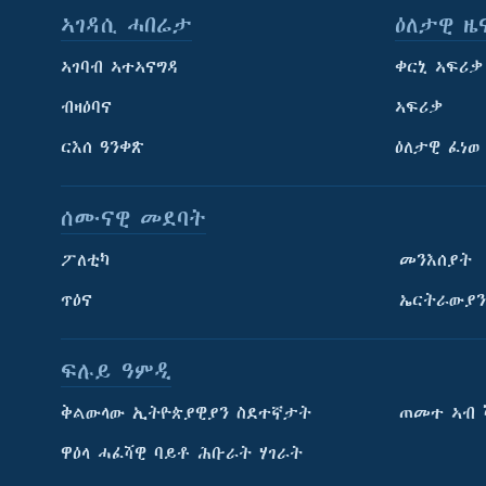
ኣገዳሲ ሓበሬታ
ዕለታዊ ዜ
ኣገባብ ኣተኣናግዳ
ቀርኒ ኣፍሪቃ
ብዛዕባና
ኣፍሪቃ
ርእሰ ዓንቀጽ
ዕለታዊ ፈነወ
ሰሙናዊ መደባት
ፖለቲካ
መንእሰያት
ጥዕና
ኤርትራውያን
ፍሉይ ዓምዲ
ትምህርቲ እንግሊዝኛ
ቅልውላው ኢትዮጵያዊያን ስደተኛታት
ጠመተ ኣብ 
ማሕበራዊ ገጻትና
ዋዕላ ሓፈሻዊ ባይቶ ሕቡራት ሃገራት