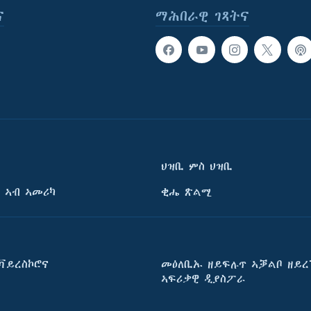
ና
ማሕበራዊ ገጻትና
ህዝቢ ምስ ህዝቢ
 ኣብ ኣመሪካ
ቂሔ ጽልሚ
ቫይረስኮሮና
መዕለቢኡ ዘይፍሉጥ ኣቓልቦ ዘይረ
ኣፍሪቃዊ ዲያስፖራ