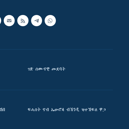
ገጽ ሰሙናዊ መደባት
ኸበ
ፍልሰት ናብ ኤውሮጳ ብኽንዲ ዝተኸፍለ ዋጋ