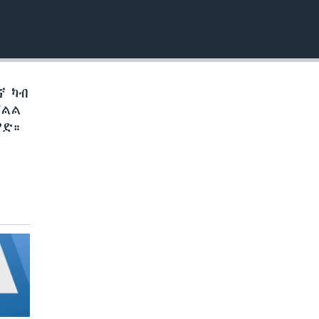
EMBED
ኛ ካብ
ቓልል
የድ።