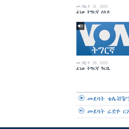
መጋቢት 31, 2025
ፈነወ ትግርኛ ሰኑይ
መጋቢት 28, 2025
ፈነወ ትግርኛ ዓርቢ
መደባት ቴሌቭዥን
መደባት ሬድዮ ር