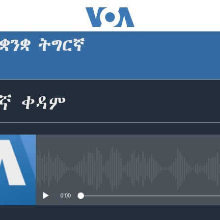
ቋንቋ ትግርኛ
SUBSCRIBE
ርኛ ቀዳም
ጥለብ
No media source currently avail
0:00