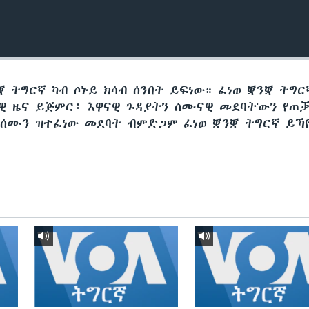
 ትግርኛ ካብ ሶኑይ ክሳብ ሰንበት ይፍነው። ፈነወ ቛንቛ ትግር
ታዊ ዜና ይጅምር፥ እዋናዊ ጉዳያትን ሰሙናዊ መደባት'ውን የጠ
 ሰሙን ዝተፈነው መደባት ብምድጋም ፈነወ ቛንቛ ትግርኛ ይኻ