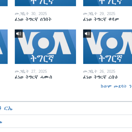
መጋቢት 30, 2025
መጋቢት 29, 2025
ፈነወ ትግርኛ ሰንበት
ፈነወ ትግርኛ ቀዳም
መጋቢት 27, 2025
መጋቢት 26, 2025
ፈነወ ትግርኛ ሓሙስ
ፈነወ ትግርኛ ረቡዕ
ኩሎም መደባት ን
 ርኤ
ኤ