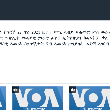
 ትግርኛ 27 ጥሪ 2023 ዜና ( ቀ/ሚ ኣብይ ኣሕመድ ምስ መ
: ውጽኢት መልቐቂ ሃገራዊ ፈተና ኢትዮጵያን ካልኦትን) ቃለ
ስቲ ኣመሪካ ስደተኛታት ናብ ኣመሪካ ዘጣይሰሉ ሓድሽ ኣገባብ