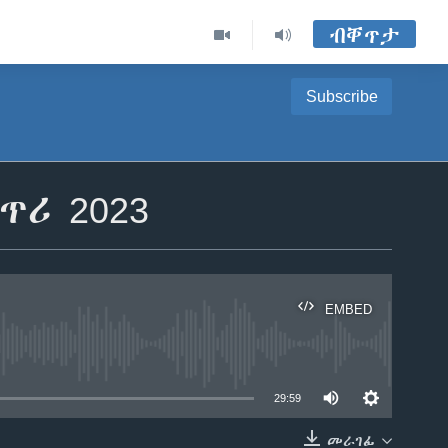
ብቐጥታ
Subscribe
ጥሪ 2023
EMBED
able
29:59
መራገፊ