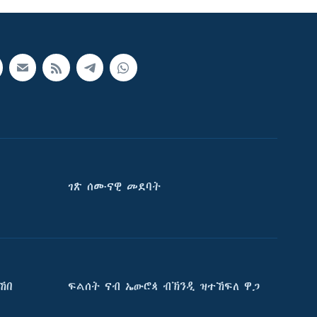
ገጽ ሰሙናዊ መደባት
ኸበ
ፍልሰት ናብ ኤውሮጳ ብኽንዲ ዝተኸፍለ ዋጋ