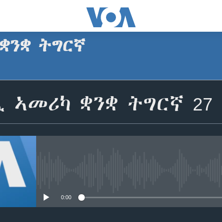
ቋንቋ ትግርኛ
SUBSCRIBE
 ኣመሪካ ቋንቋ ትግርኛ 27 
ጥለብ
No media source currently avail
0:00