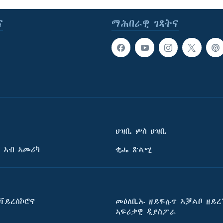
ና
ማሕበራዊ ገጻትና
ህዝቢ ምስ ህዝቢ
 ኣብ ኣመሪካ
ቂሔ ጽልሚ
ቫይረስኮሮና
መዕለቢኡ ዘይፍሉጥ ኣቓልቦ ዘይረ
ኣፍሪቃዊ ዲያስፖራ