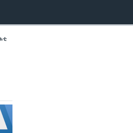
EMBED
ራሕቲ