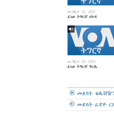
መጋቢት 31, 2025
ፈነወ ትግርኛ ሰኑይ
መጋቢት 28, 2025
ፈነወ ትግርኛ ዓርቢ
መደባት ቴሌቭዥን
መደባት ሬድዮ ር