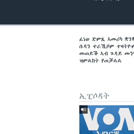
ቂሔ ጽልሚ
ፈነወ ድምጺ ኣመሪካ ቋንቋ
ሱዳን ተራኺቦም ተዛትዮም
መጠይቕ ኣብ ጉዳይ መንግ
ዝምልከት የጠቓልል
ኢፒሶዳት