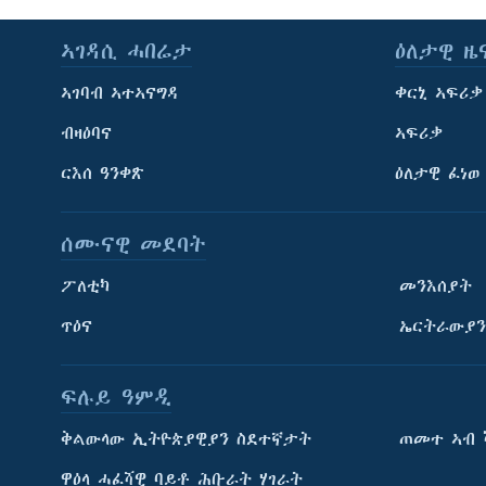
ኣገዳሲ ሓበሬታ
ዕለታዊ ዜ
ኣገባብ ኣተኣናግዳ
ቀርኒ ኣፍሪቃ
ብዛዕባና
ኣፍሪቃ
ርእሰ ዓንቀጽ
ዕለታዊ ፈነወ
ሰሙናዊ መደባት
ፖለቲካ
መንእሰያት
ጥዕና
ኤርትራውያን
ፍሉይ ዓምዲ
ትምህርቲ እንግሊዝኛ
ቅልውላው ኢትዮጵያዊያን ስደተኛታት
ጠመተ ኣብ 
ማሕበራዊ ገጻትና
ዋዕላ ሓፈሻዊ ባይቶ ሕቡራት ሃገራት