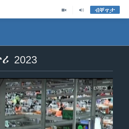
ብቐጥታ
ሪ 2023
EMBED