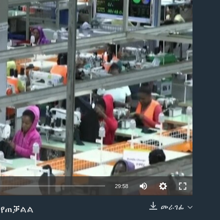
able
29:58
መራገፊ
ን የጠቓልል
EMBED