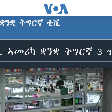
 ቋንቋ ትግርኛ ቲቪ
 ኣመሪካ ቋንቋ ትግርኛ 3 ጥ