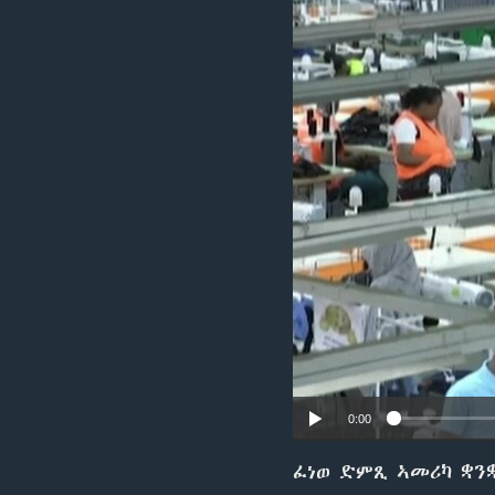
ቂሔ ጽልሚ
0:00
ፈነወ ድምጺ ኣመሪካ ቋን