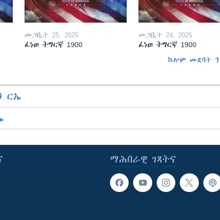
መጋቢት 25, 2025
መጋቢት 24, 2025
ፈነወ ትግርኛ 1900
ፈነወ ትግርኛ 1900
ኩሎም መደባት ን
 ርኤ
ኤ
ና
ማሕበራዊ ገጻትና