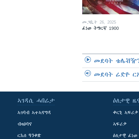
መጋቢት 26, 2025
ፈነወ ትግርኛ 1900
መደባት ቴሌቭዥን
መደባት ሬድዮ ር
ኣገዳሲ ሓበሬታ
ዕለታዊ ዜ
ኣገባብ ኣተኣናግዳ
ቀርኒ ኣፍሪቃ
ብዛዕባና
ኣፍሪቃ
ርእሰ ዓንቀጽ
ዕለታዊ ፈነወ