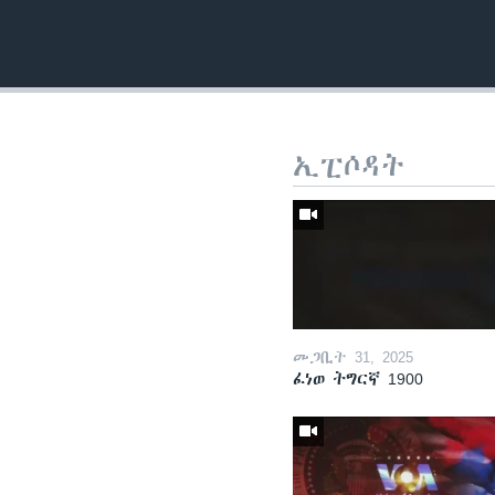
ኢፒሶዳት
መጋቢት 31, 2025
ፈነወ ትግርኛ 1900