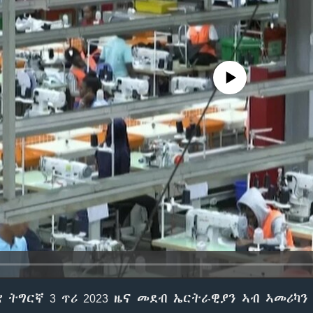
No media source currently avail
ቋ ትግርኛ 3 ጥሪ 2023 ዜና መደብ ኤርትራዊያን ኣብ ኣመሪካ