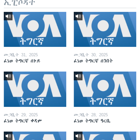
ኢፒሶዳት
መጋቢት 31, 2025
መጋቢት 30, 2025
ፈነወ ትግርኛ ሰኑይ
ፈነወ ትግርኛ ሰንበት
መጋቢት 29, 2025
መጋቢት 28, 2025
ፈነወ ትግርኛ ቀዳም
ፈነወ ትግርኛ ዓርቢ