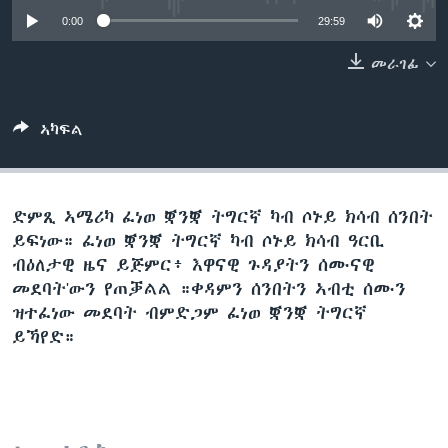
ቂሔ ጽልሚ
0:00
29:59
ቋንቋታት
መራገፊ
ኣካፍል
ድምጺ ኣሜሪካ ፈነወ ቛንቛ ትግርኛ ካብ ሶኑይ ክሳብ ሰንበት
ይፍነው። ፈነወ ቛንቛ ትግርኛ ካብ ሶኑይ ክሳብ ዓርቢ
ብዕለታዊ ዜና ይጅምር፥ እዋናዊ ጉዳያትን ሰሙናዊ
መደባት'ውን የጠቓልል ።ቀዳምን ሰንበትን ኣብቲ ሰሙን
ዝተፈነው መደባት ብምድጋም ፈነወ ቛንቛ ትግርኛ
ይኻየድ።