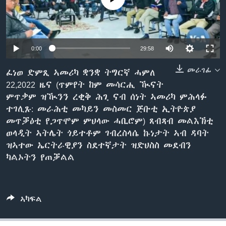
ቂሔ ጽልሚ
ቋንቋታት
0:00
29:58
መራገፊ
ፈነወ ድምጺ ኣመሪካ ቋንቋ ትግርኛ ሓምለ
22,2022 ዜና (ጥምየት ከም መሳርሒ ዂናት
ምጥቃም ዝዂንን ረቂቅ ሕጊ ናብ ሰነት ኣመሪካ ምሕላፉ
ተገሊጹ: መራሕቲ መካይን መስመር ጅቡቲ ኢትዮጵያ
መጥቓዕቲ የጋጥሞም ምህላው ሓቢሮም) ጸብጻብ መልእኽቲ
ወላዲት ኣትሌት ጎይተቶም ገብረስላሴ ኩነታት ኣብ ዳባት
ዝኣተው ኤርትራዊያን ስደተኛታት ዝድህስስ መደብን
ካልኦትን የጠቓልል
ኣካፍል