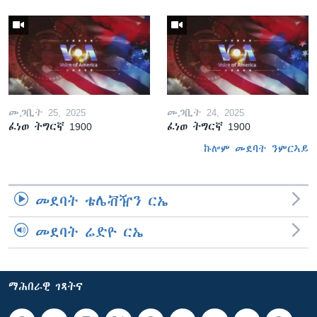
መጋቢት 25, 2025
መጋቢት 24, 2025
ፈነወ ትግርኛ 1900
ፈነወ ትግርኛ 1900
ኩሎም መደባት ንምርኣይ
መደባት ቴሌቭዥን ርኤ
መደባት ሬድዮ ርኤ
ማሕበራዊ ገጻትና