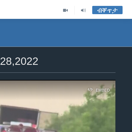
ብቐጥታ
8,2022
EMBED