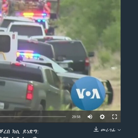
able
29:58
መራገፊ
ቐረበ ክሲ ይነጽግ:
EMBED