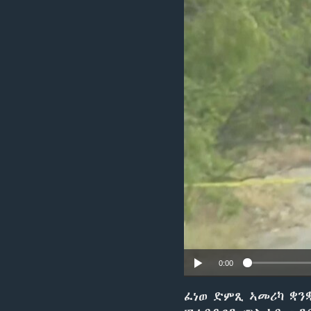
ቂሔ ጽልሚ
0:00
ፈነወ ድምጺ ኣመሪካ ቋንቋ