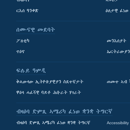
ርእሰ ዓንቀጽ
ዕለታዊ ፈነወ
ሰሙናዊ መደባት
ፖለቲካ
መንእሰያት
ጥዕና
ኤርትራውያን
ፍሉይ ዓምዲ
ትምህርቲ እንግሊዝኛ
ቅልውላው ኢትዮጵያዊያን ስደተኛታት
ጠመተ ኣብ 
ማሕበራዊ ገጻትና
ዋዕላ ሓፈሻዊ ባይቶ ሕቡራት ሃገራት
ብዛዕባ ድምጺ ኣሜሪካ ፈነወ ቋንቋ ትግርኛ
ብዛዕባ ድምጺ ኣሜሪካ ፈነወ ቋንቋ ትግርኛ
Accessibility