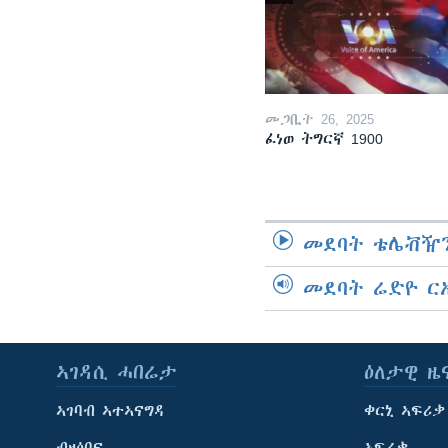
መጋቢት 26, 2025
ፈነወ ትግርኛ 1900
መደባት ቴሌቭዥን
መደባት ሬድዮ ር
ኣገዳሲ ሓበሬታ
ዕለታዊ ዜ
ኣገባብ ኣተኣናግዳ
ቀርኒ ኣፍሪቃ
ብዛዕባና
ኣፍሪቃ