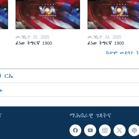
መጋቢት 25, 2025
መጋቢት 24, 2025
ፈነወ ትግርኛ 1900
ፈነወ ትግርኛ 1900
ኩሎም መደባት ን
 ርኤ
ኤ
ና
ማሕበራዊ ገጻትና