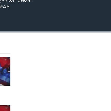
ያን ኣብ ኣመሪካ -
ጠቓልል