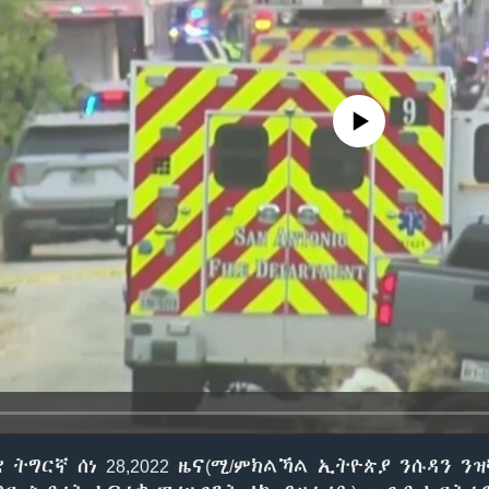
No media source currently avail
 ትግርኛ ሰነ 28,2022 ዜና(ሚ/ምክልኻል ኢትዮጵያ ንሱዳን ንዝ