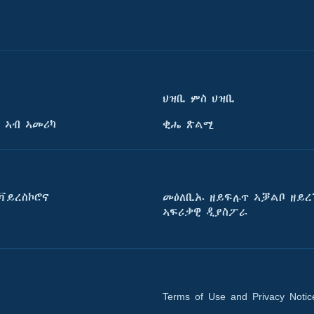
ህዝቢ ምስ ህዝቢ
 ኣብ ኣመሪካ
ቂሔ ጽልሚ
ቫይረስኮሮና
መዕለቢኡ ዘይፍሉጥ ኣቓልቦ ዘይረ
ኣፍሪቃዊ ዲያስፖራ
Terms of Use and Privacy Notic