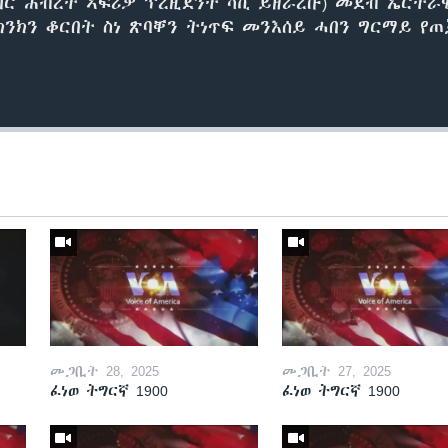
ንበር ሕብረት ኣፍሪቃ ፕረዚደንት ሳኪ ይዘራረቡ) መደብ ኤርትራዊ
ክንክን ቆርበት ስነ ጽባቐን ትነጥፍ መንእሰይ ሓበን ግርማይ የ
መጋቢት 28, 2025
መጋቢት 27, 2025
ፈነወ ትግርኛ 1900
ፈነወ ትግርኛ 1900