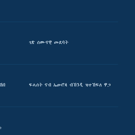
ገጽ ሰሙናዊ መደባት
ኸበ
ፍልሰት ናብ ኤውሮጳ ብኽንዲ ዝተኸፍለ ዋጋ
e