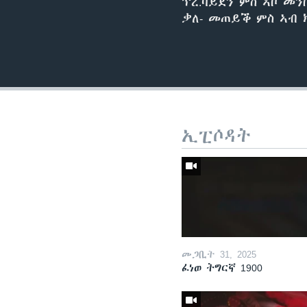
ፕረ.ባይደን ምስ ኣቦ መ
ቃለ- መጠይቕ ምስ ኣብ 
ኢፒሶዳት
መጋቢት 31, 2025
ፈነወ ትግርኛ 1900