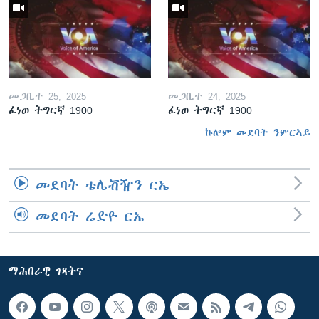
መጋቢት 25, 2025
መጋቢት 24, 2025
ፈነወ ትግርኛ 1900
ፈነወ ትግርኛ 1900
ኩሎም መደባት ንምርኣይ
መደባት ቴሌቭዥን ርኤ
መደባት ሬድዮ ርኤ
ማሕበራዊ ገጻትና