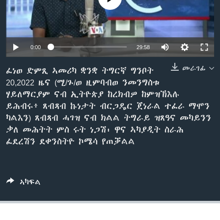
ቂሔ ጽልሚ
ቋንቋታት
0:00
29:58
መራገፊ
ፈነወ ድምጺ ኣመሪካ ቋንቋ ትግርኛ ግንቦት
20,2022 ዜና (ሚ/ጉ/ወ ዚምባብወ ንመንግስቱ
ሃይለማርያም ናብ ኢትዮጵያ ከረክብዎ ከምዝኽእሉ
ይሕብሩ፥ ጸብጻብ ኩነታት ብርጋዴር ጀነራል ተፈራ ማሞን
ካልእን) ጸብጻብ ሓገዝ ናብ ክልል ትግራይ ዝጸዓና መካይንን
ቃለ መሕትት ምስ ሩት ነጋሽ፡ ዋና ኣካያዲት ስራሕ
ፈደረሽን ደቀንስትዮ ኮሜሳ የጠቓልል
ኣካፍል