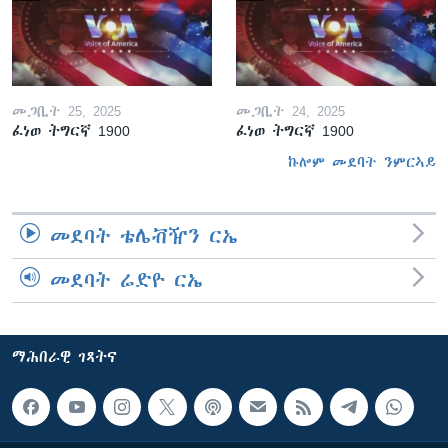
መጋቢት 25, 2025
መጋቢት 24, 2025
ፈነወ ትግርኛ 1900
ፈነወ ትግርኛ 1900
ኩሎም መደባት ንምርኣይ
መደባት ቴሌቭዥን ርኤ
መደባት ሬድዮ ርኤ
ማሕበራዊ ገጻትና