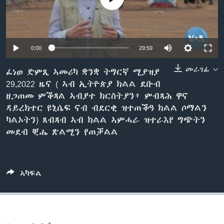
ቂሔ ጽልሚ
ቋንቋታት
0:00
29:59
መራገፊ
ፈነወ ድምጺ ኣመሪካ ቋንቋ ትግርኛ ሚያዝያ
29,2022 ዜና ( ኣብ ኢትዮጵያ ክልል ደቡብ
ዘጋጠመ ምቕጻል ኣብያተ ክርስትያን፥ ምብጻሕ ዋና
ዳይረክተር ዩኒሴፍ ናብ ብደርቂ ዝተጠቕዓ ክልል ሶማልን
ካልኦትን) ጸብጻብ ኣብ ክልል ኣምሓራ ዝተራእየ ግጭትን
መደብ ቒሔ ጽልሚን የጠቓልል
ኣካፍል