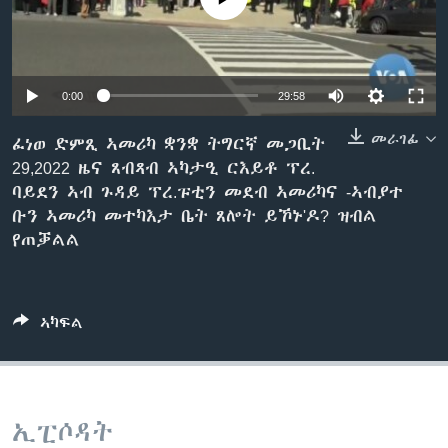
ቂሔ ጽልሚ
ቋንቋታት
0:00
29:58
መራገፊ
ፈነወ ድምጺ ኣመሪካ ቋንቋ ትግርኛ መጋቢት
29,2022 ዜና ጸብጻብ ኣካታዒ ርእይቶ ፕረ.
ባይደን ኣብ ጉዳይ ፕረ.ፑቲን መደብ ኣመሪካና -ኣብያተ
ቡን ኣመሪካ መተካእታ ቤት ጸሎት ይኾኑ'ዶ? ዝብል
የጠቓልል
ኣካፍል
ኢፒሶዳት