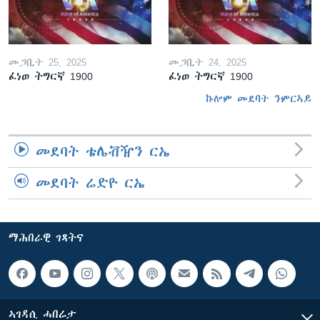
መጋቢት 25, 2025
መጋቢት 24, 2025
ፈነወ ትግርኛ 1900
ፈነወ ትግርኛ 1900
ኩሎም መደባት ንምርኣይ
መደባት ቴሌቭዥን ርኤ
መደባት ሬድዮ ርኤ
ማሕበራዊ ገጻትና
ኣገዳሲ ሓበሬታ