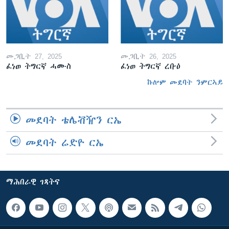
መጋቢት 27, 2025
መጋቢት 26, 2025
ፈነወ ትግርኛ ሓሙስ
ፈነወ ትግርኛ ረቡዕ
ኩሎም መደባት ንምርኣይ
መደባት ቴሌቭዥን ርኤ
መደባት ሬድዮ ርኤ
ማሕበራዊ ገጻትና