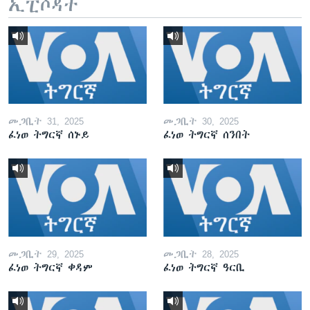
ኢፒሶዳት
መጋቢት 31, 2025
መጋቢት 30, 2025
ፈነወ ትግርኛ ሰኑይ
ፈነወ ትግርኛ ሰንበት
መጋቢት 29, 2025
መጋቢት 28, 2025
ፈነወ ትግርኛ ቀዳም
ፈነወ ትግርኛ ዓርቢ