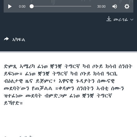
ቂሔ ጽልሚ
0:00
30:00
ቋንቋታት
መራገፊ
ኣካፍል
ድምጺ ኣሜሪካ ፈነወ ቛንቛ ትግርኛ ካብ ሶኑይ ክሳብ ሰንበት
ይፍነው። ፈነወ ቛንቛ ትግርኛ ካብ ሶኑይ ክሳብ ዓርቢ
ብዕለታዊ ዜና ይጅምር፥ እዋናዊ ጉዳያትን ሰሙናዊ
መደባት'ውን የጠቓልል ።ቀዳምን ሰንበትን ኣብቲ ሰሙን
ዝተፈነው መደባት ብምድጋም ፈነወ ቛንቛ ትግርኛ
ይኻየድ።