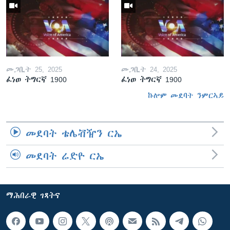
መጋቢት 25, 2025
መጋቢት 24, 2025
ፈነወ ትግርኛ 1900
ፈነወ ትግርኛ 1900
ኩሎም መደባት ንምርኣይ
መደባት ቴሌቭዥን ርኤ
መደባት ሬድዮ ርኤ
ማሕበራዊ ገጻትና