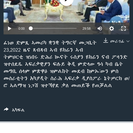
ቂሔ ጽልሚ
ቋንቋታት
0:00
29:58
መራገፊ
ፈነወ ድምጺ ኣመሪካ ቋንቋ ትግርኛ መጋቢት
23,2022 ዜና ጸብጻብ ኣብ ዩክሬን ኣብ
ትምህርቲ ዝነበሩ ድሕሪ ኲናት ሩስያን ዩክሬን ናብ ፖላንድ
ዝተሰደዱ ኣፍሪቃዊያን ፍሉይ ቅዲ ምድላው ዓሳ ካብ ቤት
መግቢ ሰላም ምጽዋዕ ዝምልከት መደብ ከምኡ'ውን ምስ
መስራቲትን አካያዲት ስራሕ ኣፍሪቃ ዲያስፖራ ኔትዎርክ ወ/
ሮ ኣልማዝ ነጋሽ ዝተኻየደ ቃለ መጠይቕ የጠቓልል
ኣካፍል