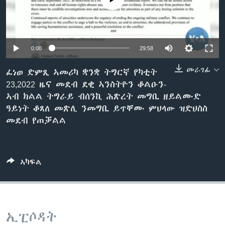
ቂሔ ጽልሚ
ቋንቋታት
0:00
29:58
መራገፊ
ፈነወ ድምጺ ኣመሪካ ቋንቋ ትግርኛ የካቲት
23,2022 ዜና መደብ ደቂ ኣንስትዮን ቆልዑን-
ኣብ ክልል ትግራይ ብሰንኪ ሕጽረት መግቢ ዘይልሙድ
ዓይነት ቆጸለ መጽሊ ንመግቢ ይጥቐሙ ምህላው ዝድህስስ
መደብ የጠቓልል
ኣካፍል
ኢፒሶዳት