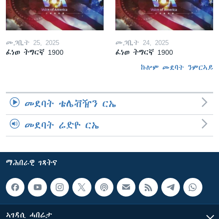
መጋቢት 25, 2025
መጋቢት 24, 2025
ፈነወ ትግርኛ 1900
ፈነወ ትግርኛ 1900
ኩሎም መደባት ንምርኣይ
መደባት ቴሌቭዥን ርኤ
መደባት ሬድዮ ርኤ
ማሕበራዊ ገጻትና
ኣገዳሲ ሓበሬታ