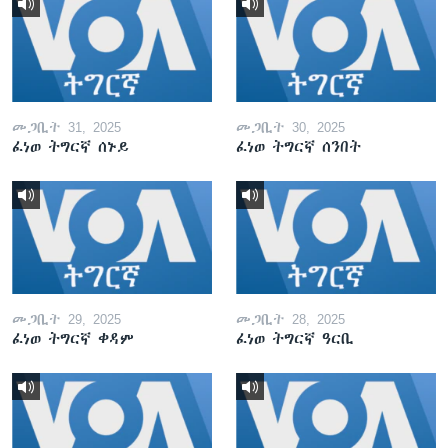
መጋቢት 31, 2025
መጋቢት 30, 2025
ፈነወ ትግርኛ ሰኑይ
ፈነወ ትግርኛ ሰንበት
መጋቢት 29, 2025
መጋቢት 28, 2025
ፈነወ ትግርኛ ቀዳም
ፈነወ ትግርኛ ዓርቢ