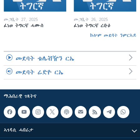
መጋቢት 27, 2025
መጋቢት 26, 2025
ፈነወ ትግርኛ ሓሙስ
ፈነወ ትግርኛ ረቡዕ
ኩሎም መደባት ንምርኣይ
መደባት ቴሌቭዥን ርኤ
መደባት ሬድዮ ርኤ
ማሕበራዊ ገጻትና
ኣገዳሲ ሓበሬታ