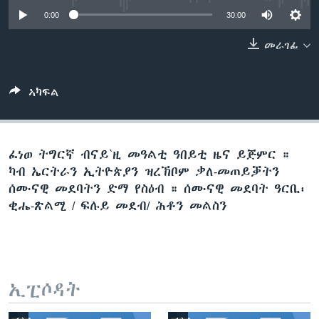
ቂሔ ጽልሚ
0:00
30:00
ቋንቋታት
መራገፊ
ኣካፍል
ፈነወ ትግርኛ ብናይ`ዚ መዓልቲ ዓበይቲ ዜና ይጅምር ።
ካብ ኤርትራን ኢትዮጵያን ዝረኽቦም ቃለ-መጠይቓትን
ሰሙናዊ መደባትን ድማ የስዕብ ። ሰሙናዊ መደባት ዓርቢ፡
ቂሔ-ጽልሚ / ፍሉይ መደብ/ ሕቶን መልስን
ኢፒሶዳት