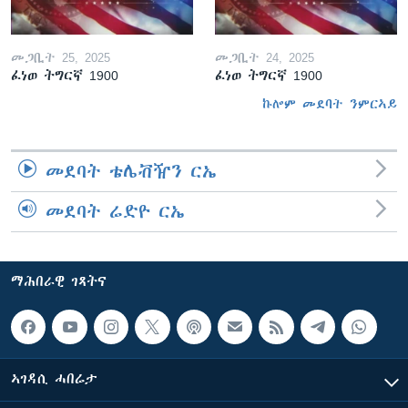
መጋቢት 25, 2025
መጋቢት 24, 2025
ፈነወ ትግርኛ 1900
ፈነወ ትግርኛ 1900
ኩሎም መደባት ንምርኣይ
መደባት ቴሌቭዥን ርኤ
መደባት ሬድዮ ርኤ
ማሕበራዊ ገጻትና
ኣገዳሲ ሓበሬታ