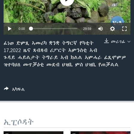
ቂሔ ጽልሚ
ቋንቋታት
0:00
29:59
መራገፊ
ፈነወ ድምጺ ኣመሪካ ቋንቋ ትግርኛ የካቲት
17,2022 ዜና ጸብጻብ ሪፖርት ኣምንስቲ ኣብ
ጉዳይ ሓይልታት ትግራይ ኣብ ክልል ኣምሓራ ፈጺሞምዎ
ዝተባህለ መጥቓዕቲ መደብ ህዝቢ ምስ ህዝቢ የጠቓልል
ኣካፍል
ኢፒሶዳት