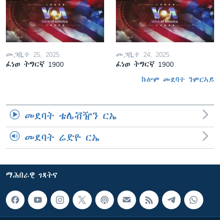
መጋቢት 25, 2025
መጋቢት 24, 2025
ፈነወ ትግርኛ 1900
ፈነወ ትግርኛ 1900
ኩሎም መደባት ንምርኣይ
መደባት ቴሌቭዥን ርኤ
መደባት ሬድዮ ርኤ
ማሕበራዊ ገጻትና