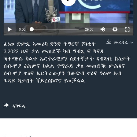
ቂሔ ጽልሚ
ቋንቋታት
0:00
29:58
መራገፊ
ፈነወ ድምጺ ኣመሪካ ቋንቋ ትግርኛ የካቲት
3,2022 ዜና ቃለ መጠይቕ ካብ ግብጺ ና ካናዳ
ዝተጣየሱ ክልተ ኤርትራዊያን ስደተኛታት ጸብጻብ: ኩነታት
ሰብ-ሞያ ሕክምና ክልል ትግራይ ቃለ መጠይቕ: ምሕጸና
ሰብ-ሞያ ጥዕና ኤርትራውያን ንውድብ ጥዕና ዓለም ኣብ
ጉዳይ ክታበት ቫይረስኮሮና የጠቓልል
ኣካፍል