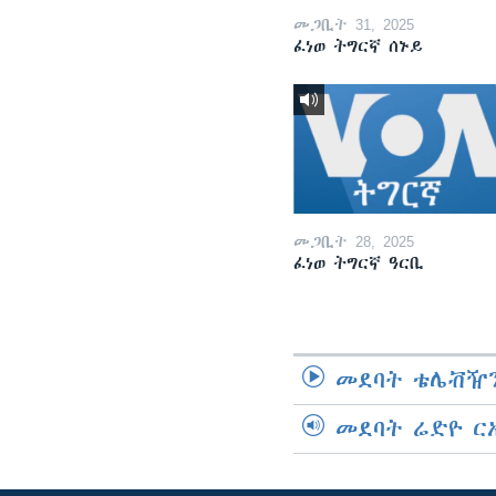
መጋቢት 31, 2025
ፈነወ ትግርኛ ሰኑይ
መጋቢት 28, 2025
ፈነወ ትግርኛ ዓርቢ
መደባት ቴሌቭዥን
መደባት ሬድዮ ር