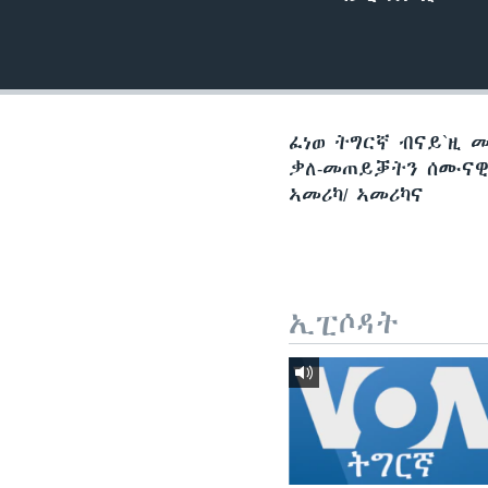
ቂሔ ጽልሚ
ፈነወ ትግርኛ ብናይ`ዚ 
ቃለ-መጠይቓትን ሰሙናዊ 
ኣመሪካ/ ኣመሪካና
ኢፒሶዳት