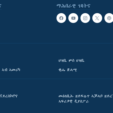
ና
ማሕበራዊ ገጻትና
ህዝቢ ምስ ህዝቢ
 ኣብ ኣመሪካ
ቂሔ ጽልሚ
ቫይረስኮሮና
መዕለቢኡ ዘይፍሉጥ ኣቓልቦ ዘይረ
ኣፍሪቃዊ ዲያስፖራ