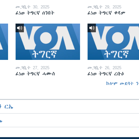
መጋቢት 30, 2025
መጋቢት 29, 2025
ፈነወ ትግርኛ ሰንበት
ፈነወ ትግርኛ ቀዳም
መጋቢት 27, 2025
መጋቢት 26, 2025
ፈነወ ትግርኛ ሓሙስ
ፈነወ ትግርኛ ረቡዕ
ኩሎም መደባት ን
 ርኤ
ኤ