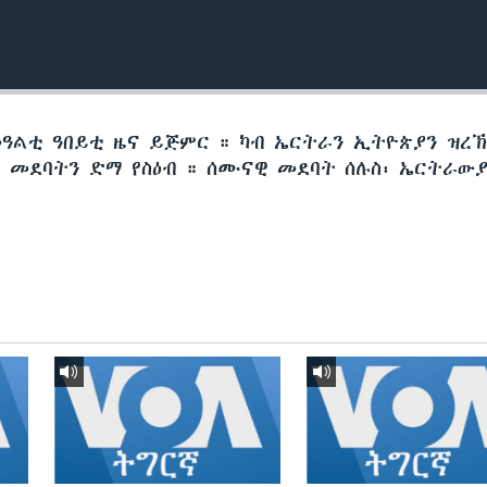
መዓልቲ ዓበይቲ ዜና ይጅምር ። ካብ ኤርትራን ኢትዮጵያን ዝረ
መደባትን ድማ የስዕብ ። ሰሙናዊ መደባት ሰሉስ፡ ኤርትራውያ