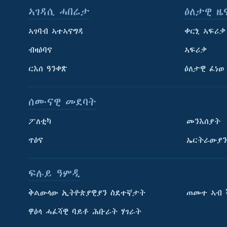
ኣገዳሲ ሓበሬታ
ዕለታዊ ዜ
ኣገባብ ኣተኣናግዳ
ቀርኒ ኣፍሪቃ
ብዛዕባና
ኣፍሪቃ
ርእሰ ዓንቀጽ
ዕለታዊ ፈነወ
ሰሙናዊ መደባት
ፖለቲካ
መንእሰያት
ጥዕና
ኤርትራውያን
ፍሉይ ዓምዲ
ትምህርቲ እንግሊዝኛ
ቅልውላው ኢትዮጵያዊያን ስደተኛታት
ጠመተ ኣብ 
ማሕበራዊ ገጻትና
ዋዕላ ሓፈሻዊ ባይቶ ሕቡራት ሃገራት