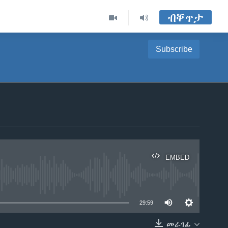
ብቐጥታ
Subscribe
EMBED
able
29:59
መራገፊ