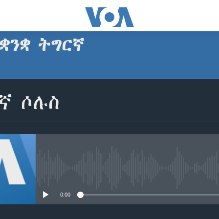
ቋንቋ ትግርኛ
SUBSCRIBE
ኛ ሶሉስ
ጥለብ
No media source currently avail
0:00