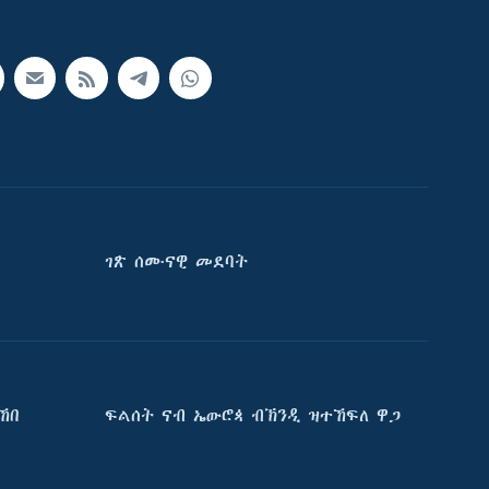
ገጽ ሰሙናዊ መደባት
ኸበ
ፍልሰት ናብ ኤውሮጳ ብኽንዲ ዝተኸፍለ ዋጋ