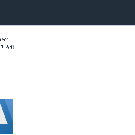
EMBED
ኽቦም
ን ኣብ