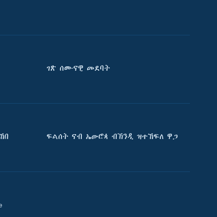
ገጽ ሰሙናዊ መደባት
ኸበ
ፍልሰት ናብ ኤውሮጳ ብኽንዲ ዝተኸፍለ ዋጋ
e