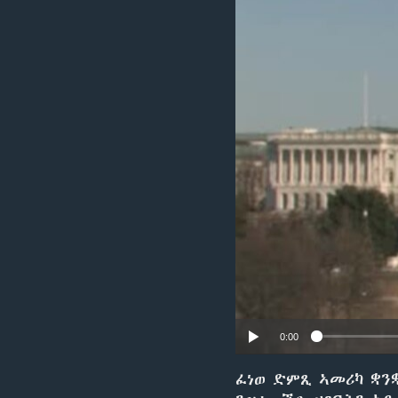
ቂሔ ጽልሚ
0:00
ፈነወ ድምጺ ኣመሪካ ቋንቋ