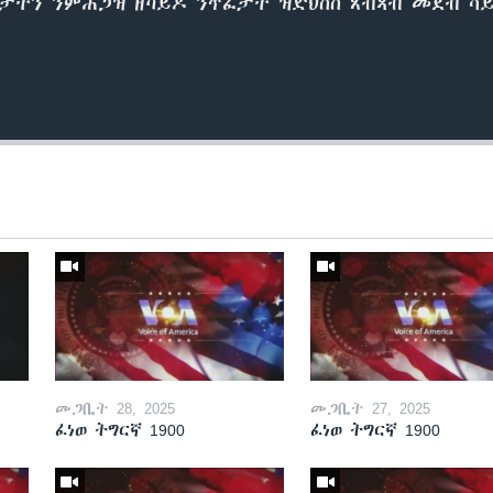
ታትን ንምሕጋዝ ዘካይዶ ንጥፈታት ዝድህስስ ጸብጻብ መደብ ሳ
መጋቢት 28, 2025
መጋቢት 27, 2025
ፈነወ ትግርኛ 1900
ፈነወ ትግርኛ 1900