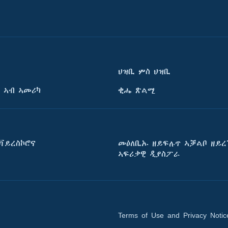
ህዝቢ ምስ ህዝቢ
 ኣብ ኣመሪካ
ቂሔ ጽልሚ
ቫይረስኮሮና
መዕለቢኡ ዘይፍሉጥ ኣቓልቦ ዘይረ
ኣፍሪቃዊ ዲያስፖራ
Terms of Use and Privacy Notic