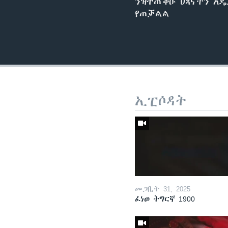
ንዝተጠቕዑ ህጻናትን አዴ
የጠቓልል
ኢፒሶዳት
መጋቢት 31, 2025
ፈነወ ትግርኛ 1900