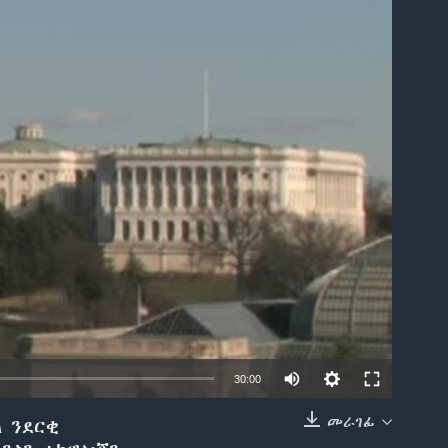
able
30:00
መራገፊ
ለ ንደርቂ
EMBED