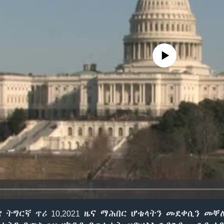
No media source currently avail
 ትግርኛ ጥሪ 10,2021 ዜና ማሕበር ሆቴላትን መደቀሲን መቐ