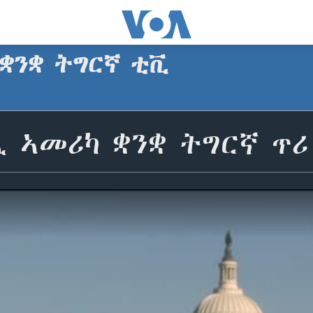
 ቋንቋ ትግርኛ ቲቪ
 ኣመሪካ ቋንቋ ትግርኛ ጥሪ 1