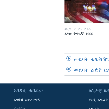
መጋቢት 26, 2025
ፈነወ ትግርኛ 1900
መደባት ቴሌቭዥን
መደባት ሬድዮ ር
ኣገዳሲ ሓበሬታ
ዕለታዊ ዜ
ኣገባብ ኣተኣናግዳ
ቀርኒ ኣፍሪቃ
ብዛዕባና
ኣፍሪቃ