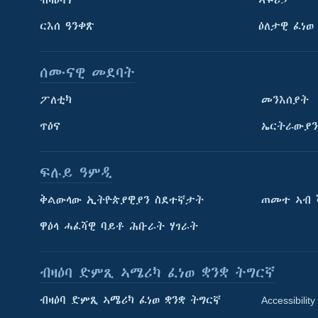
ርእሰ ዓንቀጽ
ዕለታዊ ፈነወ
ሰሙናዊ መደባት
ፖለቲካ
መንእሰያት
ጥዕና
ኤርትራውያን
ፍሉይ ዓምዲ
ትምህርቲ እንግሊዝኛ
ቅልውላው ኢትዮጵያዊያን ስደተኛታት
ጠመተ ኣብ 
ማሕበራዊ ገጻትና
ዋዕላ ሓፈሻዊ ባይቶ ሕቡራት ሃገራት
ብዛዕባ ድምጺ ኣሜሪካ ፈነወ ቋንቋ ትግርኛ
ብዛዕባ ድምጺ ኣሜሪካ ፈነወ ቋንቋ ትግርኛ
Accessibility