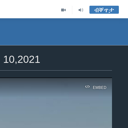
ብቐጥታ
0,2021
EMBED