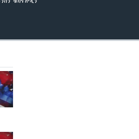
ይንስን ቴክኖሎጂን