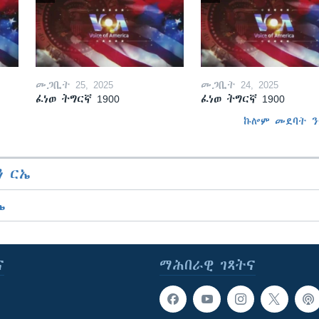
መጋቢት 25, 2025
መጋቢት 24, 2025
ፈነወ ትግርኛ 1900
ፈነወ ትግርኛ 1900
ኩሎም መደባት ን
 ርኤ
ኤ
ና
ማሕበራዊ ገጻትና