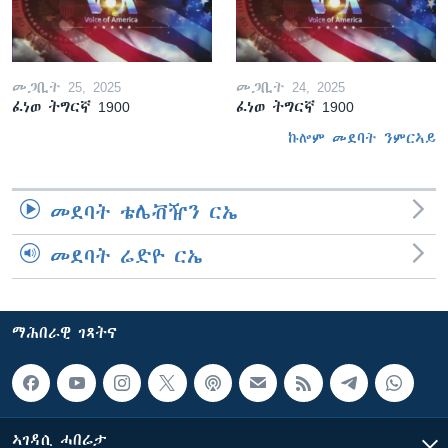
መጋቢት 25, 2025
መጋቢት 24, 2025
ፈነወ ትግርኛ 1900
ፈነወ ትግርኛ 1900
ኩሎም መደባት ንምርኣይ
መደባት ቴሌቭዥን ርኤ
መደባት ሬድዮ ርኤ
ማሕበራዊ ገጻትና
ኣገዳሲ ሓበሬታ