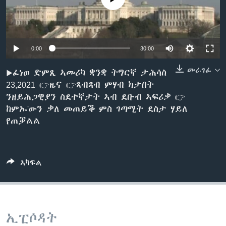
ቂሔ ጽልሚ
ቋንቋታት
0:00
30:00
መራገፊ
▶ፈነወ ድምጺ ኣመሪካ ቋንቋ ትግርኛ ታሕሳስ
23,2021 👉ዜና 👉ጸብጻብ ምሃብ ክታበት
ንዘይሕጋዊያን ስደተኛታት ኣብ ደቡብ ኣፍሪቃ 👉
ከምኡ'ውን ቃለ መጠይቕ ምስ ገጣሚት ደስታ ሃይለ
የጠቓልል
ኣካፍል
ኢፒሶዳት