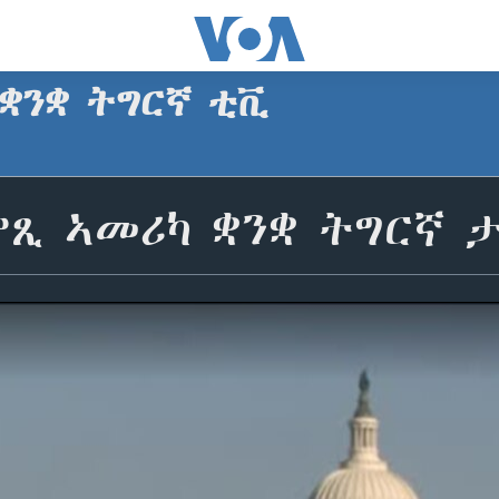
 ቋንቋ ትግርኛ ቲቪ
ጺ ኣመሪካ ቋንቋ ትግርኛ ታሕ