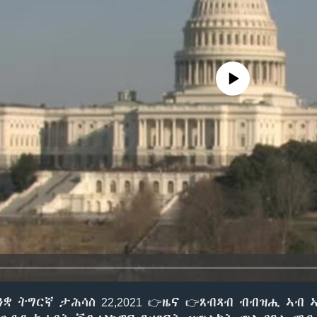
No media source currently avail
ቋ ትግርኛ ታሕሳስ 22,2021 👉ዜና 👉ጸብጻብ ብብዝሒ ኣብ 