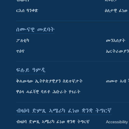
ርእሰ ዓንቀጽ
ዕለታዊ ፈነወ
ሰሙናዊ መደባት
ፖለቲካ
መንእሰያት
ጥዕና
ኤርትራውያን
ፍሉይ ዓምዲ
ትምህርቲ እንግሊዝኛ
ቅልውላው ኢትዮጵያዊያን ስደተኛታት
ጠመተ ኣብ 
ማሕበራዊ ገጻትና
ዋዕላ ሓፈሻዊ ባይቶ ሕቡራት ሃገራት
ብዛዕባ ድምጺ ኣሜሪካ ፈነወ ቋንቋ ትግርኛ
ብዛዕባ ድምጺ ኣሜሪካ ፈነወ ቋንቋ ትግርኛ
Accessibility