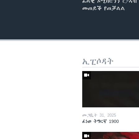
ፈልቂ ኦሚክሮንን 👉ኣብ
መጠይቕ የጠቓልል
ኢፒሶዳት
መጋቢት 31, 2025
ፈነወ ትግርኛ 1900