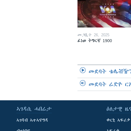
መጋቢት 26, 2025
ፈነወ ትግርኛ 1900
መደባት ቴሌቭዥን
መደባት ሬድዮ ር
ኣገዳሲ ሓበሬታ
ዕለታዊ ዜ
ኣገባብ ኣተኣናግዳ
ቀርኒ ኣፍሪቃ
ብዛዕባና
ኣፍሪቃ