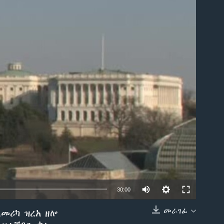
able
30:00
መራገፊ
ኣመሪካ ዝረአ ዘሎ
EMBED