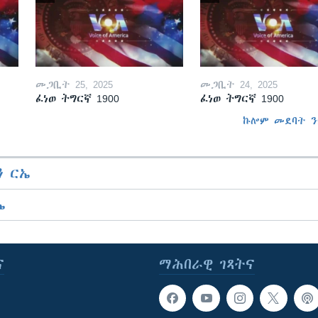
መጋቢት 25, 2025
መጋቢት 24, 2025
ፈነወ ትግርኛ 1900
ፈነወ ትግርኛ 1900
ኩሎም መደባት ን
 ርኤ
ኤ
ና
ማሕበራዊ ገጻትና