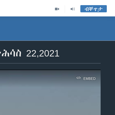
ብቐጥታ
ሳስ 22,2021
EMBED