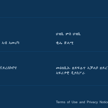
ህዝቢ ምስ ህዝቢ
 ኣብ ኣመሪካ
ቂሔ ጽልሚ
ቫይረስኮሮና
መዕለቢኡ ዘይፍሉጥ ኣቓልቦ ዘይረ
ኣፍሪቃዊ ዲያስፖራ
Terms of Use and Privacy Notic