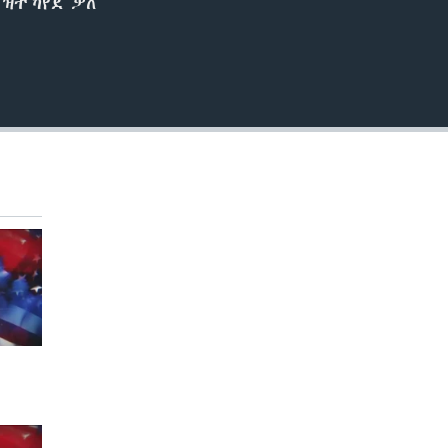
 ዝተኻየደ ቃለ