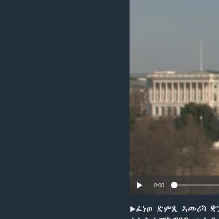
ቂሔ ጽልሚ
0:00
▶ፈነወ ድምጺ ኣመሪካ ቋን