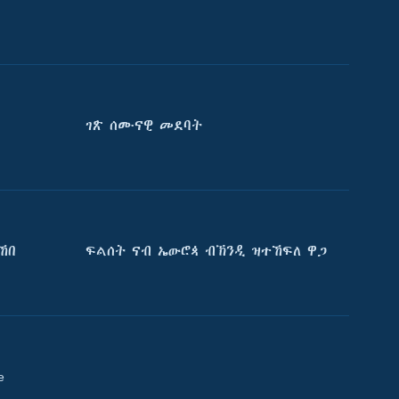
ገጽ ሰሙናዊ መደባት
ኸበ
ፍልሰት ናብ ኤውሮጳ ብኽንዲ ዝተኸፍለ ዋጋ
e