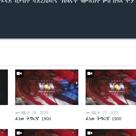
 ጉዳይ ክታበት ቫይረስኮሮና ንህጻናት ዝምልከት ምስ በዓል ሞያ
መጋቢት 28, 2025
መጋቢት 27, 2025
ፈነወ ትግርኛ 1900
ፈነወ ትግርኛ 1900