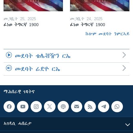
መጋቢት 25, 2025
መጋቢት 24, 2025
ፈነወ ትግርኛ 1900
ፈነወ ትግርኛ 1900
ኩሎም መደባት ንምርኣይ
መደባት ቴሌቭዥን ርኤ
መደባት ሬድዮ ርኤ
ማሕበራዊ ገጻትና
ኣገዳሲ ሓበሬታ