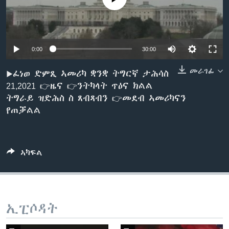
ቂሔ ጽልሚ
ቋንቋታት
0:00
30:00
መራገፊ
▶ፈነወ ድምጺ ኣመሪካ ቋንቋ ትግርኛ ታሕሳስ
21,2021 👉ዜና 👉ንትካላት ጥዕና ክልል
ትግራይ ዝድሕስ ስ ጸብጻብን 👉መደብ ኣመሪካናን
የጠቓልል
ኣካፍል
ኢፒሶዳት