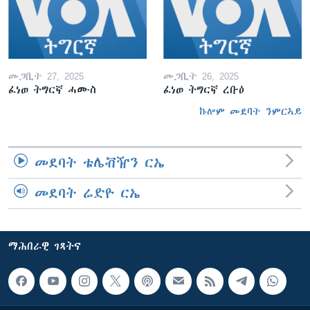
መጋቢት 27, 2025
መጋቢት 26, 2025
ፈነወ ትግርኛ ሓሙስ
ፈነወ ትግርኛ ረቡዕ
ኩሎም መደባት ንምርኣይ
መደባት ቴሌቭዥን ርኤ
መደባት ሬድዮ ርኤ
ማሕበራዊ ገጻትና