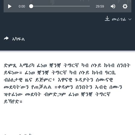
ቂሔ ጽልሚ
0:00
29:59
ቋንቋታት
መራገፊ
ኣካፍል
ድምጺ ኣሜሪካ ፈነወ ቛንቛ ትግርኛ ካብ ሶኑይ ክሳብ ሰንበት
ይፍነው። ፈነወ ቛንቛ ትግርኛ ካብ ሶኑይ ክሳብ ዓርቢ
ብዕለታዊ ዜና ይጅምር፥ እዋናዊ ጉዳያትን ሰሙናዊ
መደባት'ውን የጠቓልል ።ቀዳምን ሰንበትን ኣብቲ ሰሙን
ዝተፈነው መደባት ብምድጋም ፈነወ ቛንቛ ትግርኛ
ይኻየድ።