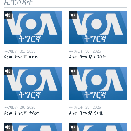
ኢፒሶዳት
መጋቢት 31, 2025
መጋቢት 30, 2025
ፈነወ ትግርኛ ሰኑይ
ፈነወ ትግርኛ ሰንበት
መጋቢት 29, 2025
መጋቢት 28, 2025
ፈነወ ትግርኛ ቀዳም
ፈነወ ትግርኛ ዓርቢ