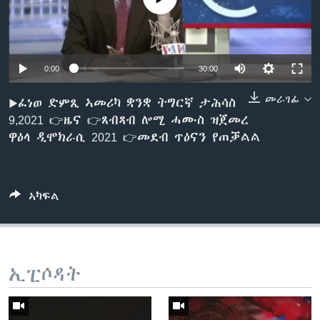
ቂሔ ጽልሚ
ቋንቋታት
0:00
30:00
መራገፊ
▶ፈነወ ድምጺ ኣመሪካ ቋንቋ ትግርኛ ታሕሳስ
9,2021 👉ዜና 👉ጸብጻብ ሎሚ ሓሙስ ዝጀመረ
ዋዕላ ዲሞክራሲ 2021 👉መደብ ጥዕናን የጠቓልል
ኣካፍል
ኢፒሶዳት