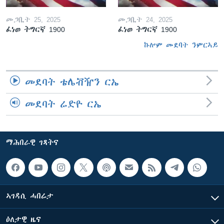
መጋቢት 25, 2025
መጋቢት 24, 2025
ፈነወ ትግርኛ 1900
ፈነወ ትግርኛ 1900
ኩሎም መደባት ንምርኣይ
መደባት ቴሌቭዥን ርኤ
መደባት ሬድዮ ርኤ
ማሕበራዊ ገጻትና
ኣገዳሲ ሓበሬታ
ዕለታዊ ዜና