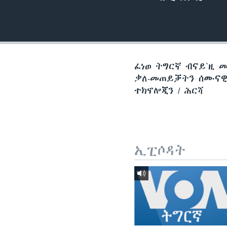
ቂሔ ጽልሚ
ፈነወ ትግርኛ ብናይ`ዚ 
ቃለ-መጠይቓትን ሰሙናዊ 
ተክኖሎጂን / ሕርሻ
ኢፒሶዳት