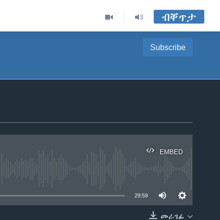
ብቐጥታ
Subscribe
EMBED
able
29:59
መራገፊ