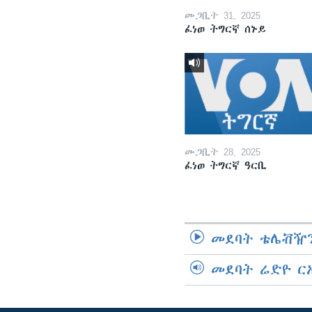
መጋቢት 31, 2025
ፈነወ ትግርኛ ሰኑይ
መጋቢት 28, 2025
ፈነወ ትግርኛ ዓርቢ
መደባት ቴሌቭዥን
መደባት ሬድዮ ር