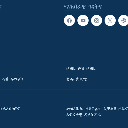
ና
ማሕበራዊ ገጻትና
ህዝቢ ምስ ህዝቢ
 ኣብ ኣመሪካ
ቂሔ ጽልሚ
ቫይረስኮሮና
መዕለቢኡ ዘይፍሉጥ ኣቓልቦ ዘይረ
ኣፍሪቃዊ ዲያስፖራ