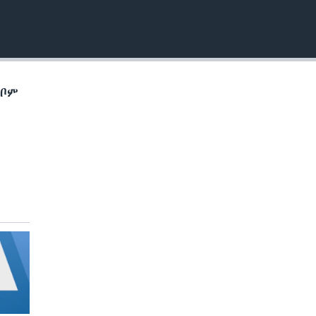
EMBED
ኽቦም