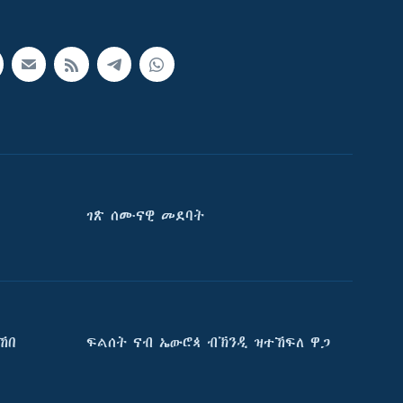
ገጽ ሰሙናዊ መደባት
ኸበ
ፍልሰት ናብ ኤውሮጳ ብኽንዲ ዝተኸፍለ ዋጋ