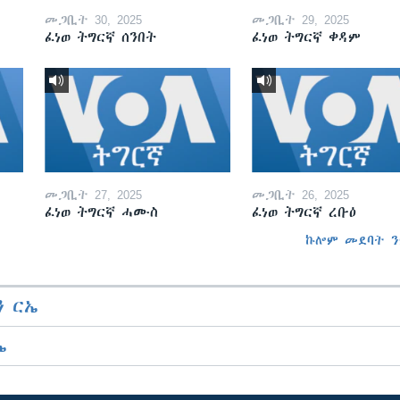
መጋቢት 30, 2025
መጋቢት 29, 2025
ፈነወ ትግርኛ ሰንበት
ፈነወ ትግርኛ ቀዳም
መጋቢት 27, 2025
መጋቢት 26, 2025
ፈነወ ትግርኛ ሓሙስ
ፈነወ ትግርኛ ረቡዕ
ኩሎም መደባት ን
 ርኤ
ኤ