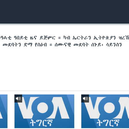
መዓልቲ ዓበይቲ ዜና ይጅምር ። ካብ ኤርትራን ኢትዮጵያን ዝረ
መደባትን ድማ የስዕብ ። ሰሙናዊ መደባት ሰኑይ፡ ሳይንስን