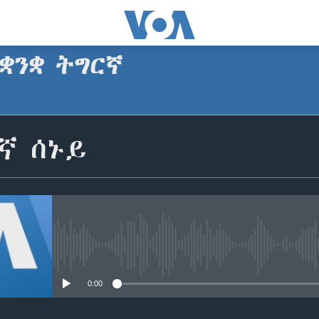
ቋንቋ ትግርኛ
SUBSCRIBE
ኛ ሰኑይ
ጥለብ
No media source currently avail
0:00