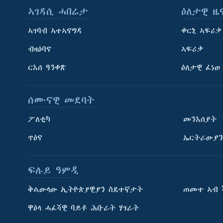
ኣገዳሲ ሓበሬታ
ዕለታዊ ዜ
ኣገባብ ኣተኣናግዳ
ቀርኒ ኣፍሪቃ
ብዛዕባና
ኣፍሪቃ
ርእሰ ዓንቀጽ
ዕለታዊ ፈነወ
ሰሙናዊ መደባት
ፖለቲካ
መንእሰያት
ጥዕና
ኤርትራውያን
ፍሉይ ዓምዲ
ትምህርቲ እንግሊዝኛ
ቅልውላው ኢትዮጵያዊያን ስደተኛታት
ጠመተ ኣብ 
ማሕበራዊ ገጻትና
ዋዕላ ሓፈሻዊ ባይቶ ሕቡራት ሃገራት