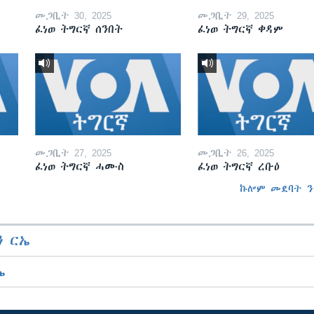
መጋቢት 30, 2025
መጋቢት 29, 2025
ፈነወ ትግርኛ ሰንበት
ፈነወ ትግርኛ ቀዳም
መጋቢት 27, 2025
መጋቢት 26, 2025
ፈነወ ትግርኛ ሓሙስ
ፈነወ ትግርኛ ረቡዕ
ኩሎም መደባት ን
 ርኤ
ኤ