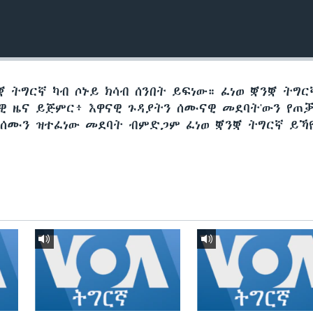
 ትግርኛ ካብ ሶኑይ ክሳብ ሰንበት ይፍነው። ፈነወ ቛንቛ ትግር
ታዊ ዜና ይጅምር፥ እዋናዊ ጉዳያትን ሰሙናዊ መደባት'ውን የጠ
 ሰሙን ዝተፈነው መደባት ብምድጋም ፈነወ ቛንቛ ትግርኛ ይኻ