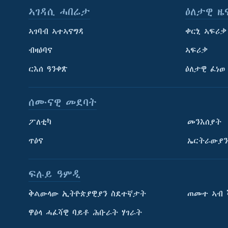
ኣገዳሲ ሓበሬታ
ዕለታዊ ዜ
ኣገባብ ኣተኣናግዳ
ቀርኒ ኣፍሪቃ
ብዛዕባና
ኣፍሪቃ
ርእሰ ዓንቀጽ
ዕለታዊ ፈነወ
ሰሙናዊ መደባት
ፖለቲካ
መንእሰያት
ጥዕና
ኤርትራውያን
ፍሉይ ዓምዲ
ትምህርቲ እንግሊዝኛ
ቅልውላው ኢትዮጵያዊያን ስደተኛታት
ጠመተ ኣብ 
ማሕበራዊ ገጻትና
ዋዕላ ሓፈሻዊ ባይቶ ሕቡራት ሃገራት