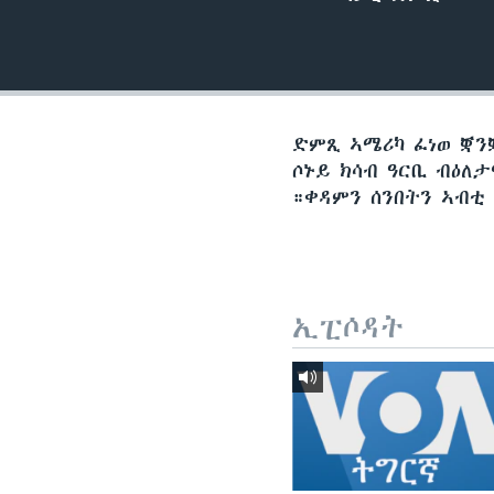
ቂሔ ጽልሚ
ድምጺ ኣሜሪካ ፈነወ ቛንቛ
ሶኑይ ክሳብ ዓርቢ ብዕለ
።ቀዳምን ሰንበትን ኣብቲ
ኢፒሶዳት