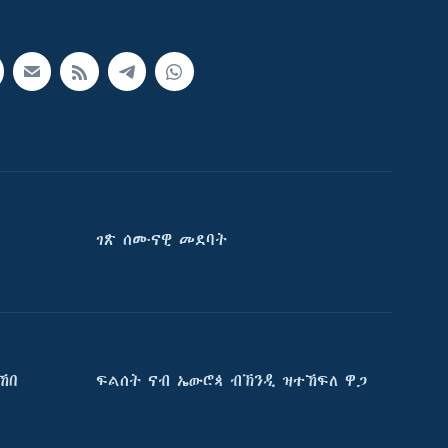
ገጽ ሰሙናዊ መደባት
ኸበ
ፍልሰት ናብ ኤውሮጳ ብኽንዲ ዝተኸፍለ ዋጋ