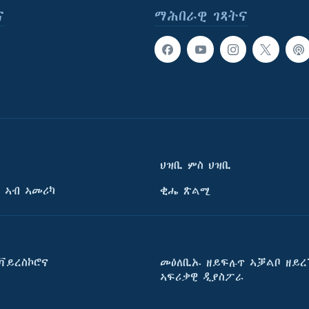
ና
ማሕበራዊ ገጻትና
ህዝቢ ምስ ህዝቢ
 ኣብ ኣመሪካ
ቂሔ ጽልሚ
ቫይረስኮሮና
መዕለቢኡ ዘይፍሉጥ ኣቓልቦ ዘይረ
ኣፍሪቃዊ ዲያስፖራ