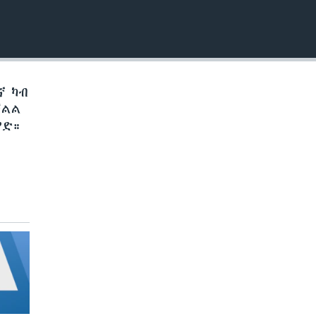
EMBED
ኛ ካብ
ቓልል
የድ።