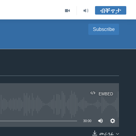
ብቐጥታ
Subscribe
EMBED
able
30:00
መራገፊ