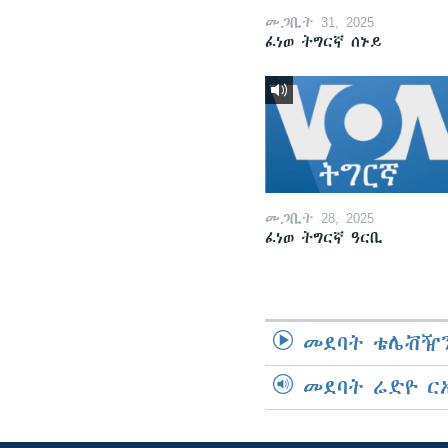
መጋቢት 31, 2025
ፈነወ ትግርኛ ሰኑይ
መጋቢት 28, 2025
ፈነወ ትግርኛ ዓርቢ
መደባት ቴሌቭዥን
መደባት ሬድዮ ር