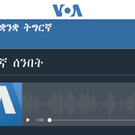
ቋንቋ ትግርኛ
SUBSCRIBE
ኛ ሰንበት
ጥለብ
No media source currently avail
0:00