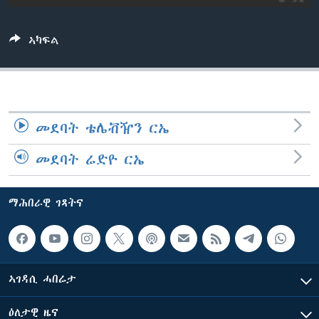
ቂሔ ጽልሚ
ቋንቋታት
ኣካፍል
መደባት ቴሌቭዥን ርኤ
መደባት ሬድዮ ርኤ
ማሕበራዊ ገጻትና
ኣገዳሲ ሓበሬታ
ዕለታዊ ዜና