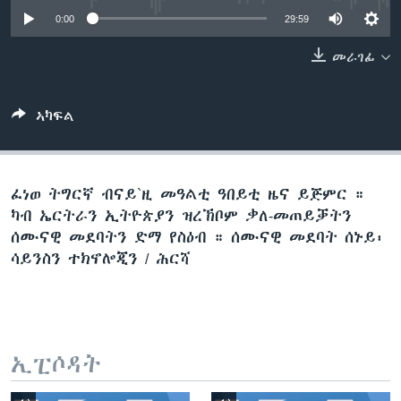
ቂሔ ጽልሚ
0:00
29:59
ቋንቋታት
መራገፊ
ኣካፍል
ፈነወ ትግርኛ ብናይ`ዚ መዓልቲ ዓበይቲ ዜና ይጅምር ።
ካብ ኤርትራን ኢትዮጵያን ዝረኽቦም ቃለ-መጠይቓትን
ሰሙናዊ መደባትን ድማ የስዕብ ። ሰሙናዊ መደባት ሰኑይ፡
ሳይንስን ተክኖሎጂን / ሕርሻ
ኢፒሶዳት