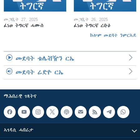
መጋቢት 27, 2025
መጋቢት 26, 2025
ፈነወ ትግርኛ ሓሙስ
ፈነወ ትግርኛ ረቡዕ
ኩሎም መደባት ንምርኣይ
መደባት ቴሌቭዥን ርኤ
መደባት ሬድዮ ርኤ
ማሕበራዊ ገጻትና
ኣገዳሲ ሓበሬታ