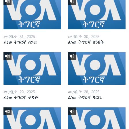
መጋቢት 31, 2025
መጋቢት 30, 2025
ፈነወ ትግርኛ ሰኑይ
ፈነወ ትግርኛ ሰንበት
መጋቢት 29, 2025
መጋቢት 28, 2025
ፈነወ ትግርኛ ቀዳም
ፈነወ ትግርኛ ዓርቢ