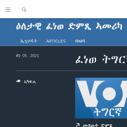
ክርከብ
ዝኽእል
መራኸቢታት
Search
ዕለታዊ ፈነወ ድምጺ ኣመሪካ 
ዜና
ናብ
ሰሙናዊ መደባት
ኤርትራ/ኢትዮጵያ
ቀንዲ
ኢፒሶዳት
ARTICLES
ብዛዕባ
ትሕዝቶ
ራድዮ
ዓለም
ሰሙናዊ መደባት
ሕለፍ
ሰነ 05, 2021
ፈነወ ትግ
ቪድዮ
ማእከላይ ምብራቕ
እዋናዊ ጉዳያት
ፈነወ ትግርኛ 1900
ናብ
ቀንዲ
ፍሉይ ዓምዲ
ጥዕና
መኽዘን ሓጸርቲ ድምጺ
VOA60 ኣፍሪቃ
መምርሒ
ዕለታዊ ፈነወ ድምጺ ኣመሪካ ቋንቋ
መንእሰያት
ትሕዝቶ ወሃብቲ ርእይቶ
VOA60 ኣመሪካ
ስገር
ኣካፍል
ትግርኛ
ናብ
ኤርትራውያን ኣብ ኣመሪካ
VOA60 ዓለም
መፈተሺ
ህዝቢ ምስ ህዝቢ
ቪድዮ
ስገር
ደቂ ኣንስትዮን ህጻናትን
ሳይንስን ቴክኖሎጂን
መጻወቲ ድምጺ