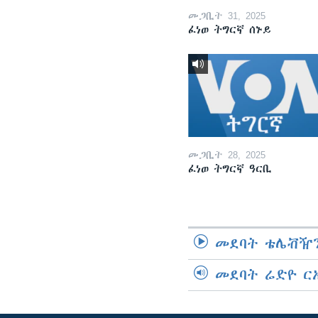
መጋቢት 31, 2025
ፈነወ ትግርኛ ሰኑይ
መጋቢት 28, 2025
ፈነወ ትግርኛ ዓርቢ
መደባት ቴሌቭዥን
መደባት ሬድዮ ር