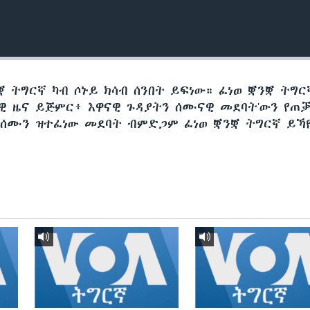
 ትግርኛ ካብ ሶኑይ ክሳብ ሰንበት ይፍነው። ፈነወ ቛንቛ ትግር
ታዊ ዜና ይጅምር፥ እዋናዊ ጉዳያትን ሰሙናዊ መደባት'ውን የጠ
 ሰሙን ዝተፈነው መደባት ብምድጋም ፈነወ ቛንቛ ትግርኛ ይኻ