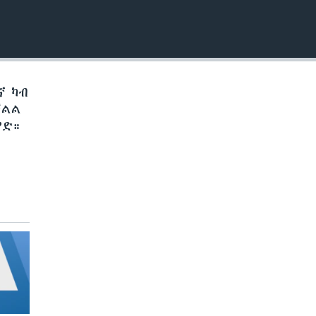
EMBED
ኛ ካብ
ቓልል
የድ።