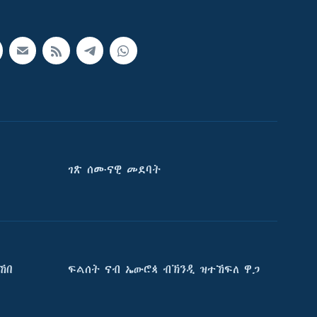
ገጽ ሰሙናዊ መደባት
ኸበ
ፍልሰት ናብ ኤውሮጳ ብኽንዲ ዝተኸፍለ ዋጋ