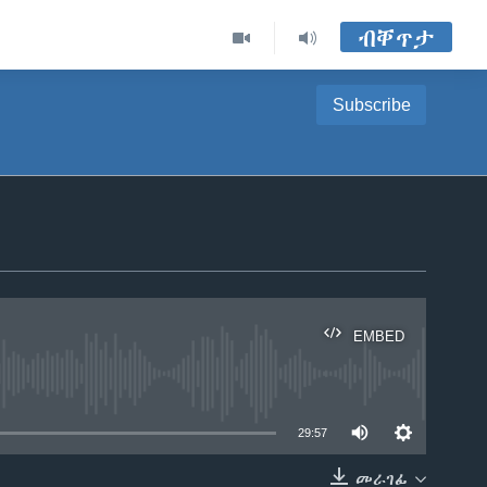
ብቐጥታ
Subscribe
EMBED
able
29:57
መራገፊ