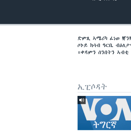
ቂሔ ጽልሚ
ድምጺ ኣሜሪካ ፈነወ ቛንቛ
ሶኑይ ክሳብ ዓርቢ ብዕለ
።ቀዳምን ሰንበትን ኣብቲ
ኢፒሶዳት