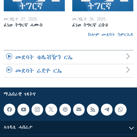
መጋቢት 27, 2025
መጋቢት 26, 2025
ፈነወ ትግርኛ ሓሙስ
ፈነወ ትግርኛ ረቡዕ
ኩሎም መደባት ንምርኣይ
መደባት ቴሌቭዥን ርኤ
መደባት ሬድዮ ርኤ
ማሕበራዊ ገጻትና
ኣገዳሲ ሓበሬታ