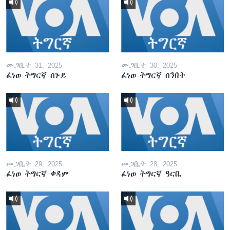
መጋቢት 31, 2025
መጋቢት 30, 2025
ፈነወ ትግርኛ ሰኑይ
ፈነወ ትግርኛ ሰንበት
መጋቢት 29, 2025
መጋቢት 28, 2025
ፈነወ ትግርኛ ቀዳም
ፈነወ ትግርኛ ዓርቢ