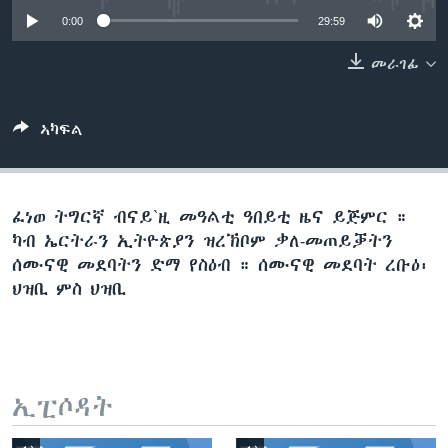
ቂሔ ጽልሚ
0:00
29:59
ቋንቋታት
መራገፊ
ኣካፍል
ፈነወ ትግርኛ ብናይ`ዚ መዓልቲ ዓበይቲ ዜና ይጅምር ።
ካብ ኤርትራን ኢትዮጵያን ዝረኽቦም ቃለ-መጠይቓትን
ሰሙናዊ መደባትን ድማ የስዕብ ። ሰሙናዊ መደባት ረቡዕ፡
ህዝቢ ምስ ህዝቢ
ኢፒሶዳት