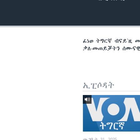
ቂሔ ጽልሚ
ፈነወ ትግርኛ ብናይ`ዚ 
ቃለ-መጠይቓትን ሰሙናዊ 
ኢፒሶዳት
መጋቢት 31, 2025