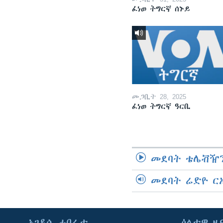
ፈነወ ትግርኛ ሰኑይ
መጋቢት 28, 2025
ፈነወ ትግርኛ ዓርቢ
መደባት ቴሌቭዥን
መደባት ሬድዮ ር
ኣገዳሲ ሓበሬታ
ዕለታዊ ዜ