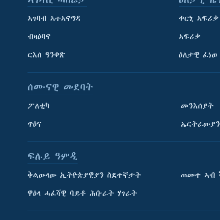
ኣገባብ ኣተኣናግዳ
ቀርኒ ኣፍሪቃ
ብዛዕባና
ኣፍሪቃ
ርእሰ ዓንቀጽ
ዕለታዊ ፈነወ
ሰሙናዊ መደባት
ፖለቲካ
መንእሰያት
ጥዕና
ኤርትራውያን
ፍሉይ ዓምዲ
ትምህርቲ እንግሊዝኛ
ቅልውላው ኢትዮጵያዊያን ስደተኛታት
ጠመተ ኣብ 
ማሕበራዊ ገጻትና
ዋዕላ ሓፈሻዊ ባይቶ ሕቡራት ሃገራት