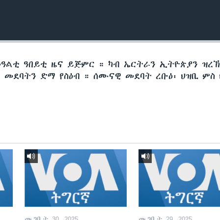
መዓልቲ ዓበይቲ ዜና ይጅምር ። ካብ ኤርትራን ኢትዮጵያን ዝረ
መደባትን ድማ የስዕብ ። ሰሙናዊ መደባት ረቡዕ፡ ህዝቢ ምስ 
መጋቢት 30, 2025
መጋቢት 29, 2025