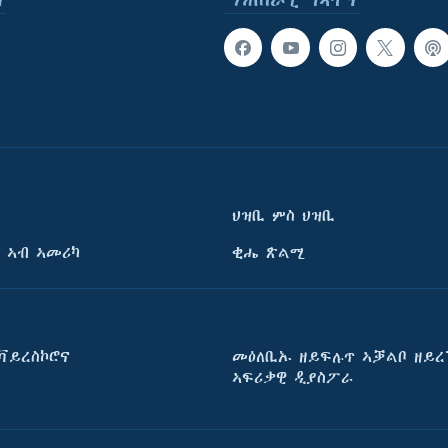
ህዝቢ ምስ ህዝቢ
 ኣብ ኣመሪካ
ቂሔ ጽልሚ
ቫይረስኮሮና
መዕለቢኡ ዘይፍሉጥ ኣቓልቦ ዘይረ
ኣፍሪቃዊ ዲያስፖራ