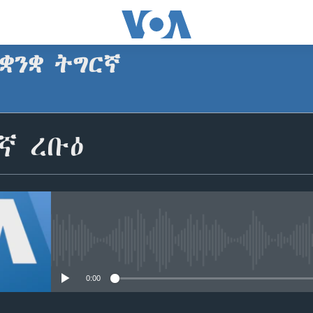
ቋንቋ ትግርኛ
SUBSCRIBE
ኛ ረቡዕ
ጥለብ
No media source currently avail
0:00