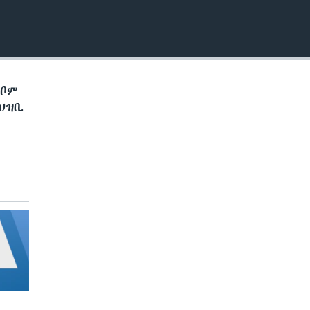
EMBED
ኽቦም
ህዝቢ