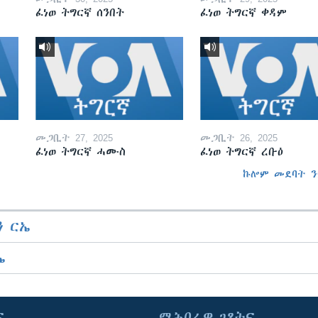
ፈነወ ትግርኛ ሰንበት
ፈነወ ትግርኛ ቀዳም
መጋቢት 27, 2025
መጋቢት 26, 2025
ፈነወ ትግርኛ ሓሙስ
ፈነወ ትግርኛ ረቡዕ
ኩሎም መደባት ን
 ርኤ
ኤ
ና
ማሕበራዊ ገጻትና