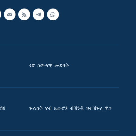
ገጽ ሰሙናዊ መደባት
ኸበ
ፍልሰት ናብ ኤውሮጳ ብኽንዲ ዝተኸፍለ ዋጋ