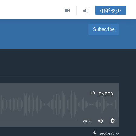
ብቐጥታ
Subscribe
EMBED
able
29:59
መራገፊ