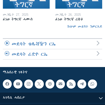
መጋቢት 27, 2025
መጋቢት 26, 2025
ፈነወ ትግርኛ ሓሙስ
ፈነወ ትግርኛ ረቡዕ
ኩሎም መደባት ንምርኣይ
መደባት ቴሌቭዥን ርኤ
መደባት ሬድዮ ርኤ
ማሕበራዊ ገጻትና
ኣገዳሲ ሓበሬታ