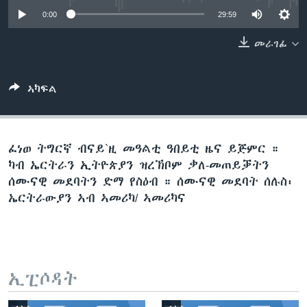
ቂሔ ጽልሚ
0:00
29:59
ቋንቋታት
መራገፊ
ኣካፍል
ፈነወ ትግርኛ ብናይ`ዚ መዓልቲ ዓበይቲ ዜና ይጅምር ።
ካብ ኤርትራን ኢትዮጵያን ዝረኽቦም ቃለ-መጠይቓትን
ሰሙናዊ መደባትን ድማ የስዕብ ። ሰሙናዊ መደባት ሰሉስ፡
ኤርትራውያን ኣብ ኣመሪካ/ ኣመሪካና
ኢፒሶዳት