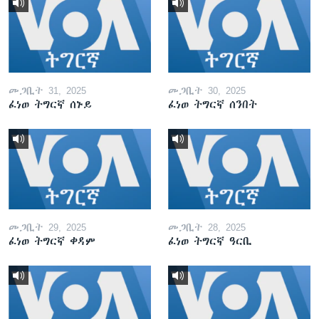
መጋቢት 31, 2025
መጋቢት 30, 2025
ፈነወ ትግርኛ ሰኑይ
ፈነወ ትግርኛ ሰንበት
መጋቢት 29, 2025
መጋቢት 28, 2025
ፈነወ ትግርኛ ቀዳም
ፈነወ ትግርኛ ዓርቢ