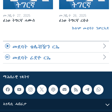
መጋቢት 27, 2025
መጋቢት 26, 2025
ፈነወ ትግርኛ ሓሙስ
ፈነወ ትግርኛ ረቡዕ
ኩሎም መደባት ንምርኣይ
መደባት ቴሌቭዥን ርኤ
መደባት ሬድዮ ርኤ
ማሕበራዊ ገጻትና
ኣገዳሲ ሓበሬታ