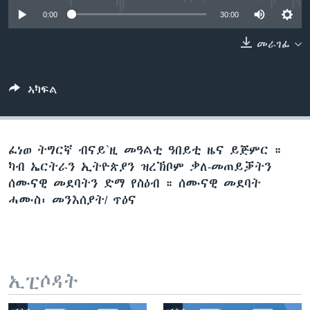
ቂሔ ጽልሚ
0:00
30:00
ቋንቋታት
መራገፊ
ኣካፍል
ፈነወ ትግርኛ ብናይ`ዚ መዓልቲ ዓበይቲ ዜና ይጅምር ።
ካብ ኤርትራን ኢትዮጵያን ዝረኽቦም ቃለ-መጠይቓትን
ሰሙናዊ መደባትን ድማ የስዕብ ። ሰሙናዊ መደባት
ሓሙስ፡ መንእሰያት/ ጥዕና
ኢፒሶዳት