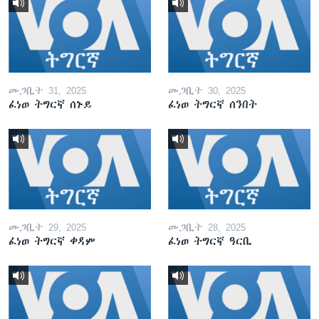
መጋቢት 31, 2025
መጋቢት 30, 2025
ፈነወ ትግርኛ ሰኑይ
ፈነወ ትግርኛ ሰንበት
መጋቢት 29, 2025
መጋቢት 28, 2025
ፈነወ ትግርኛ ቀዳም
ፈነወ ትግርኛ ዓርቢ