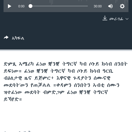
ቂሔ ጽልሚ
0:00
30:00
ቋንቋታት
መራገፊ
ኣካፍል
ድምጺ ኣሜሪካ ፈነወ ቛንቛ ትግርኛ ካብ ሶኑይ ክሳብ ሰንበት
ይፍነው። ፈነወ ቛንቛ ትግርኛ ካብ ሶኑይ ክሳብ ዓርቢ
ብዕለታዊ ዜና ይጅምር፥ እዋናዊ ጉዳያትን ሰሙናዊ
መደባት'ውን የጠቓልል ።ቀዳምን ሰንበትን ኣብቲ ሰሙን
ዝተፈነው መደባት ብምድጋም ፈነወ ቛንቛ ትግርኛ
ይኻየድ።