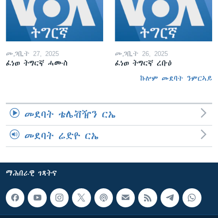
መጋቢት 27, 2025
መጋቢት 26, 2025
ፈነወ ትግርኛ ሓሙስ
ፈነወ ትግርኛ ረቡዕ
ኩሎም መደባት ንምርኣይ
መደባት ቴሌቭዥን ርኤ
መደባት ሬድዮ ርኤ
ማሕበራዊ ገጻትና