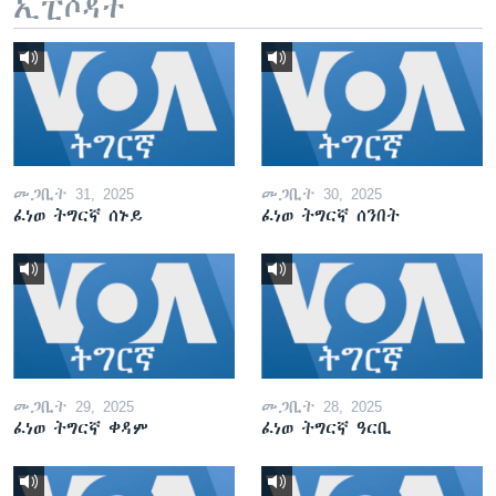
ኢፒሶዳት
መጋቢት 31, 2025
መጋቢት 30, 2025
ፈነወ ትግርኛ ሰኑይ
ፈነወ ትግርኛ ሰንበት
መጋቢት 29, 2025
መጋቢት 28, 2025
ፈነወ ትግርኛ ቀዳም
ፈነወ ትግርኛ ዓርቢ