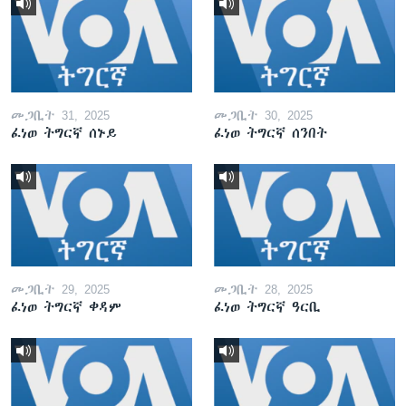
መጋቢት 31, 2025
መጋቢት 30, 2025
ፈነወ ትግርኛ ሰኑይ
ፈነወ ትግርኛ ሰንበት
መጋቢት 29, 2025
መጋቢት 28, 2025
ፈነወ ትግርኛ ቀዳም
ፈነወ ትግርኛ ዓርቢ