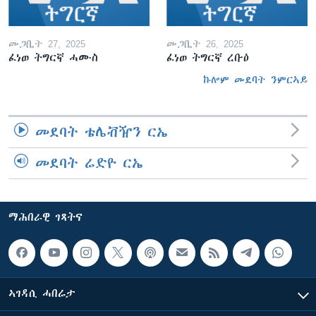
መጋቢት 27, 2025
መጋቢት 26, 2025
ፈነወ ትግርኛ ሓሙስ
ፈነወ ትግርኛ ረቡዕ
ኩሎም መደባት ንምርኣይ
መደባት ቴሌቭዥን ርኤ
መደባት ሬድዮ ርኤ
ማሕበራዊ ገጻትና
ኣገዳሲ ሓበሬታ