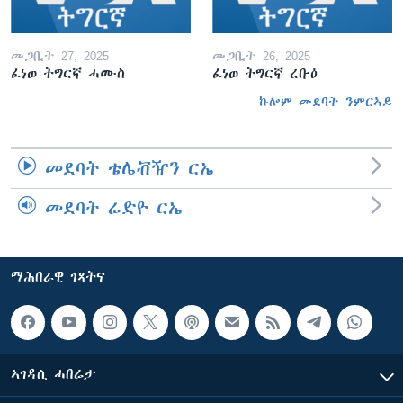
መጋቢት 27, 2025
መጋቢት 26, 2025
ፈነወ ትግርኛ ሓሙስ
ፈነወ ትግርኛ ረቡዕ
ኩሎም መደባት ንምርኣይ
መደባት ቴሌቭዥን ርኤ
መደባት ሬድዮ ርኤ
ማሕበራዊ ገጻትና
ኣገዳሲ ሓበሬታ