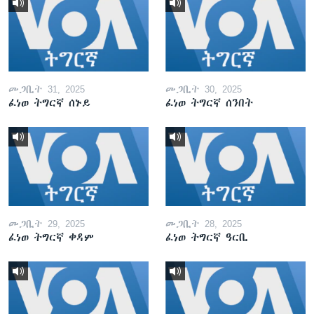
መጋቢት 31, 2025
መጋቢት 30, 2025
ፈነወ ትግርኛ ሰኑይ
ፈነወ ትግርኛ ሰንበት
መጋቢት 29, 2025
መጋቢት 28, 2025
ፈነወ ትግርኛ ቀዳም
ፈነወ ትግርኛ ዓርቢ