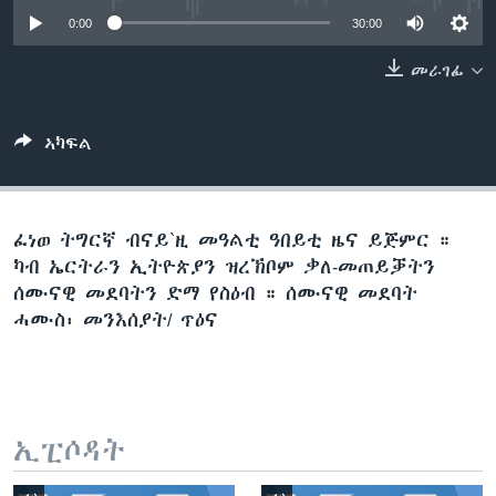
ቂሔ ጽልሚ
0:00
30:00
ቋንቋታት
መራገፊ
ኣካፍል
ፈነወ ትግርኛ ብናይ`ዚ መዓልቲ ዓበይቲ ዜና ይጅምር ።
ካብ ኤርትራን ኢትዮጵያን ዝረኽቦም ቃለ-መጠይቓትን
ሰሙናዊ መደባትን ድማ የስዕብ ። ሰሙናዊ መደባት
ሓሙስ፡ መንእሰያት/ ጥዕና
ኢፒሶዳት