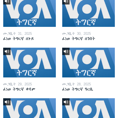
መጋቢት 31, 2025
መጋቢት 30, 2025
ፈነወ ትግርኛ ሰኑይ
ፈነወ ትግርኛ ሰንበት
መጋቢት 29, 2025
መጋቢት 28, 2025
ፈነወ ትግርኛ ቀዳም
ፈነወ ትግርኛ ዓርቢ