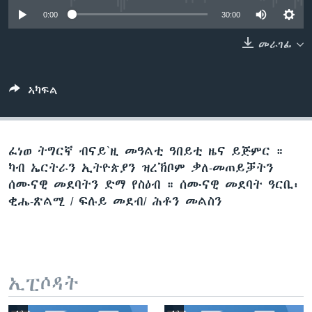
ቂሔ ጽልሚ
0:00
30:00
ቋንቋታት
መራገፊ
ኣካፍል
ፈነወ ትግርኛ ብናይ`ዚ መዓልቲ ዓበይቲ ዜና ይጅምር ።
ካብ ኤርትራን ኢትዮጵያን ዝረኽቦም ቃለ-መጠይቓትን
ሰሙናዊ መደባትን ድማ የስዕብ ። ሰሙናዊ መደባት ዓርቢ፡
ቂሔ-ጽልሚ / ፍሉይ መደብ/ ሕቶን መልስን
ኢፒሶዳት