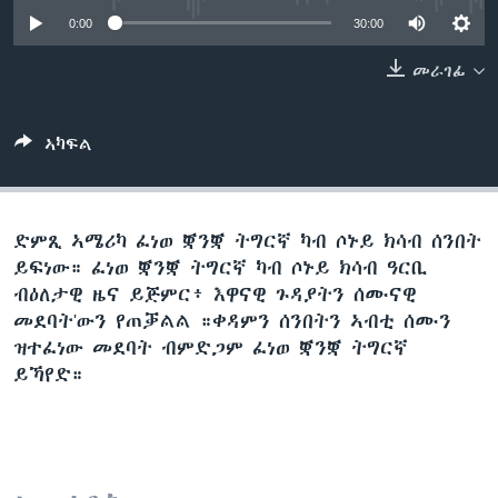
ቂሔ ጽልሚ
0:00
30:00
ቋንቋታት
መራገፊ
ኣካፍል
ድምጺ ኣሜሪካ ፈነወ ቛንቛ ትግርኛ ካብ ሶኑይ ክሳብ ሰንበት
ይፍነው። ፈነወ ቛንቛ ትግርኛ ካብ ሶኑይ ክሳብ ዓርቢ
ብዕለታዊ ዜና ይጅምር፥ እዋናዊ ጉዳያትን ሰሙናዊ
መደባት'ውን የጠቓልል ።ቀዳምን ሰንበትን ኣብቲ ሰሙን
ዝተፈነው መደባት ብምድጋም ፈነወ ቛንቛ ትግርኛ
ይኻየድ።