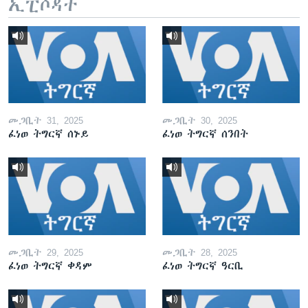
ኢፒሶዳት
መጋቢት 31, 2025
መጋቢት 30, 2025
ፈነወ ትግርኛ ሰኑይ
ፈነወ ትግርኛ ሰንበት
መጋቢት 29, 2025
መጋቢት 28, 2025
ፈነወ ትግርኛ ቀዳም
ፈነወ ትግርኛ ዓርቢ