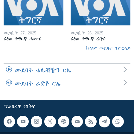
መጋቢት 27, 2025
መጋቢት 26, 2025
ፈነወ ትግርኛ ሓሙስ
ፈነወ ትግርኛ ረቡዕ
ኩሎም መደባት ንምርኣይ
መደባት ቴሌቭዥን ርኤ
መደባት ሬድዮ ርኤ
ማሕበራዊ ገጻትና